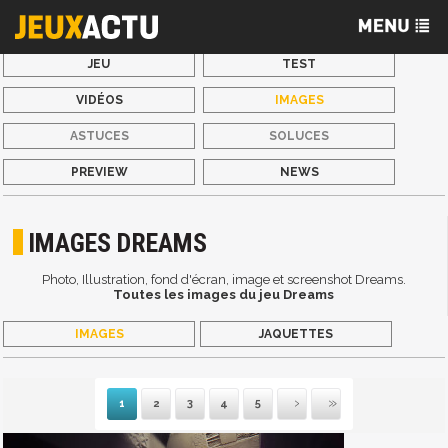
JEU
TEST
VIDÉOS
IMAGES
ASTUCES
SOLUCES
PREVIEW
NEWS
IMAGES DREAMS
Photo, Illustration, fond d'écran, image et screenshot Dreams.
Toutes les images du jeu Dreams
IMAGES
JAQUETTES
1
2
3
4
5
Suivante
Dernière