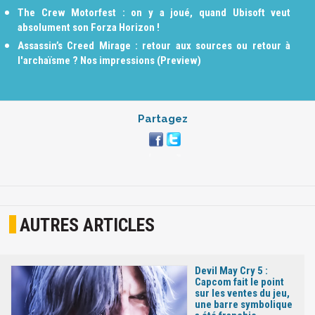
The Crew Motorfest : on y a joué, quand Ubisoft veut
absolument son Forza Horizon !
Assassin’s Creed Mirage : retour aux sources ou retour à
l'archaïsme ? Nos impressions (Preview)
Partagez
AUTRES ARTICLES
Devil May Cry 5 :
Capcom fait le point
sur les ventes du jeu,
une barre symbolique