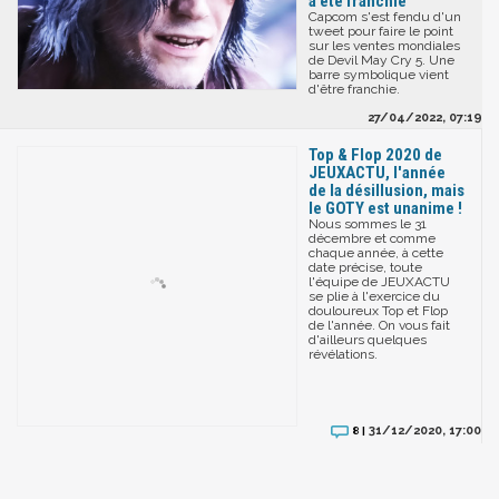
a été franchie
Capcom s'est fendu d'un
tweet pour faire le point
sur les ventes mondiales
de Devil May Cry 5. Une
barre symbolique vient
d'être franchie.
27/04/2022, 07:19
Top & Flop 2020 de
JEUXACTU, l'année
de la désillusion, mais
le GOTY est unanime !
Nous sommes le 31
décembre et comme
chaque année, à cette
date précise, toute
l'équipe de JEUXACTU
se plie à l'exercice du
douloureux Top et Flop
de l'année. On vous fait
d'ailleurs quelques
révélations.
31/12/2020, 17:00
8 |