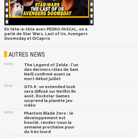
En tête-à-tête avec PEDRO PASCAL, on a
parlé de Star Wars, Last of Us, Avengers
Doomsday et DiCaprio
AUTRES NEWS
NEWS
The Legend of Zelda : l'un
des derniers rôles de Sam
Neill confirmé avant sa
mort début juillet
NEWS
GTA 6 : un extended look
sera diffusé sur Netflix fin
août, Rockstar Games
surprend la planète jeu
vidéo
NEWS
Phantom Blade Zero : le
développement est
bouclé, rendez-vous la
semaine prochaine pour
du très lourd