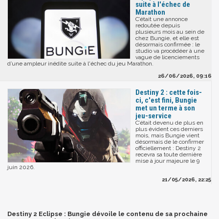
suite à l'échec de
Marathon
C’était une annonce
redoutée depuis
plusieurs mois au sein de
chez Bungie, et elle est
désormais confirmée : le
studio va procédéer à une
vague de licenciements
d’une ampleur inédite suite à l'échec du jeu Marathon.
26/06/2026, 09:16
Destiny 2 : cette fois-
ci, c'est fini, Bungie
met un terme à son
jeu-service
C’était devenu de plus en
plus évident ces derniers
mois, mais Bungie vient
désormais de le confirmer
officiellement : Destiny 2
recevra sa toute dernière
mise à jour majeure le 9
juin 2026.
21/05/2026, 22:25
Destiny 2 Eclipse : Bungie dévoile le contenu de sa prochaine