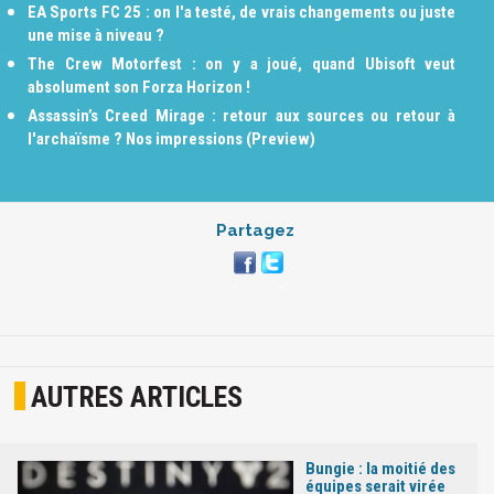
EA Sports FC 25 : on l'a testé, de vrais changements ou juste
une mise à niveau ?
The Crew Motorfest : on y a joué, quand Ubisoft veut
absolument son Forza Horizon !
Assassin’s Creed Mirage : retour aux sources ou retour à
l'archaïsme ? Nos impressions (Preview)
Partagez
AUTRES ARTICLES
Bungie : la moitié des
équipes serait virée