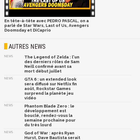
En tête-à-tête avec PEDRO PASCAL, on a
parlé de Star Wars, Last of Us, Avengers
Doomsday et DiCaprio
AUTRES NEWS
NEWS
The Legend of Zelda : l'un
des derniers rôles de Sam
Neill confirmé avant sa
mort début juillet
NEWS
GTA 6 : un extended look
sera diffusé sur Netflix fin
août, Rockstar Games
surprend la planète jeu
vidéo
NEWS
Phantom Blade Zero : le
développement est
bouclé, rendez-vous la
semaine prochaine pour
du très lourd
NEWS
God of War : après Ryan
Hurst, Dave Bautista serait