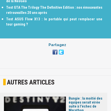
de la NeoGeo
Test GTA The Trilogy The Definitive Edition : nos émouvantes
retrouvailles 20 ans après
Test ASUS Flow X13 : le portable qui peut remplacer une
tour gaming ?
Partagez
AUTRES ARTICLES
Bungie : la moitié des
équipes serait virée
suite à l'échec de
Marathon