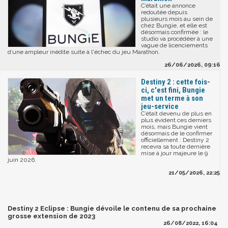
C’était une annonce
redoutée depuis
plusieurs mois au sein de
chez Bungie, et elle est
désormais confirmée : le
studio va procédéer à une
vague de licenciements
d’une ampleur inédite suite à l'échec du jeu Marathon.
26/06/2026, 09:16
Destiny 2 : cette fois-
ci, c'est fini, Bungie
met un terme à son
jeu-service
C’était devenu de plus en
plus évident ces derniers
mois, mais Bungie vient
désormais de le confirmer
officiellement : Destiny 2
recevra sa toute dernière
mise à jour majeure le 9
juin 2026.
21/05/2026, 22:25
Destiny 2 Eclipse : Bungie dévoile le contenu de sa prochaine
grosse extension de 2023
26/08/2022, 16:04