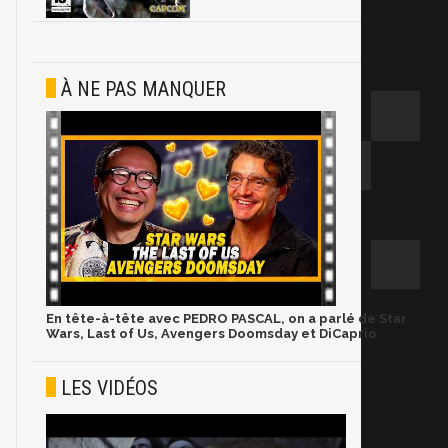
À NE PAS MANQUER
En tête-à-tête avec PEDRO PASCAL, on a parlé de Star
Wars, Last of Us, Avengers Doomsday et DiCaprio
LES VIDÉOS