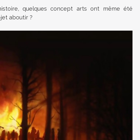
'histoire, quelques concept arts ont même été
jet aboutir ?