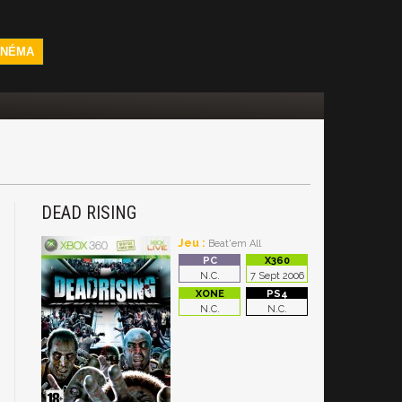
INÉMA
DEAD RISING
Jeu :
Beat'em All
N.C.
7 Sept 2006
N.C.
N.C.