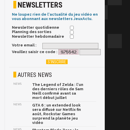
NEWSLETTERS
Ne loupez rien de l'actualité du jeu vidéo en
vous abonnant aux newsletters JeuxActu.
Newsletter quotidienne
Planning des sorties
Newsletter hebdomadaire
Votre email :
Veuillez saisir ce code :
AUTRES NEWS
NEWS
The Legend of Zelda : l'un
des derniers rôles de Sam
Neill confirmé avant sa
mort début juillet
NEWS
GTA 6 : un extended look
sera diffusé sur Netflix fin
août, Rockstar Games
surprend la planète jeu
vidéo
NEWS