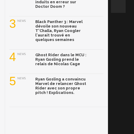
induits en erreur sur
Doctor Doom ?
3
NEWS
Black Panther 3 : Marvel
dévoile son nouveau
T'Challa, Ryan Coogler
l'aurait trouvé en
quelques semaines
4
NEWS
Ghost Rider dans le MCU :
Ryan Gosling prend le
relais de Nicolas Cage
5
NEWS
Ryan Gosling a convaincu
Marvel de relancer Ghost
Rider avec son propre
pitch ! Explications.