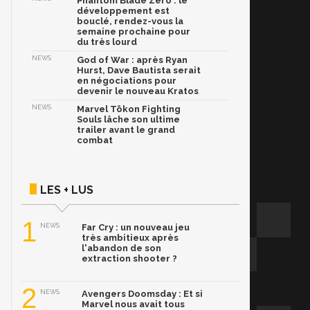
Phantom Blade Zero : le
développement est
bouclé, rendez-vous la
semaine prochaine pour
du très lourd
NEWS
God of War : après Ryan
Hurst, Dave Bautista serait
en négociations pour
devenir le nouveau Kratos
NEWS
Marvel Tōkon Fighting
Souls lâche son ultime
trailer avant le grand
combat
LES + LUS
1
NEWS
Far Cry : un nouveau jeu
très ambitieux après
l'abandon de son
extraction shooter ?
2
NEWS
Avengers Doomsday : Et si
Marvel nous avait tous