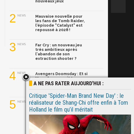
nouveaux jeux
2
NEWS
Mauvaise nouvelle pour
les fans de Tomb Raider,
l'épisode "Catalyst" est
repoussé à 2028 !
3
NEWS
Far Cry : un nouveau jeu
très ambitieux après
l'abandon de son
extraction shooter ?
4
NEWS
Avengers Doomsday : Et si
Marvel nous avait tous
A NE PAS RATER AUJOURD'HUI :
induits en erreur sur
Doctor Doom ?
Critique 'Spider-Man Brand New Day' : le
5
réalisateur de Shang-Chi offre enfin à Tom
NEWS
Black Panther 3 : Marvel
dévoile son nouveau
Holland le film qu’il méritait
T'Challa, Ryan Coogler
l'aurait trouvé en
quelques semaines