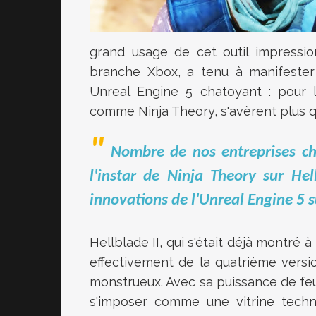
grand usage de cet outil impressio
branche Xbox, a tenu à manifester 
Unreal Engine 5 chatoyant : pour l
comme Ninja Theory, s'avèrent plus q
Nombre de nos entreprises ch
l'instar de Ninja Theory sur Hell
innovations de l'Unreal Engine 5 
Hellblade II, qui s'était déjà montré
effectivement de la quatrième vers
monstrueux. Avec sa puissance de feu
s'imposer comme une vitrine techn