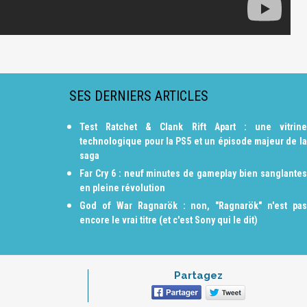
SES DERNIERS ARTICLES
Test Ratchet & Clank Rift Apart : une vitrine
technologique pour la PS5 et un épisode majeur de la
saga
Far Cry 6 : neuf minutes de gameplay bien sanglantes
en pleine révolution
God of War Ragnarök : non, "Ragnarök" n'est pas
encore le vrai titre (et c'est Sony qui le dit)
Partagez