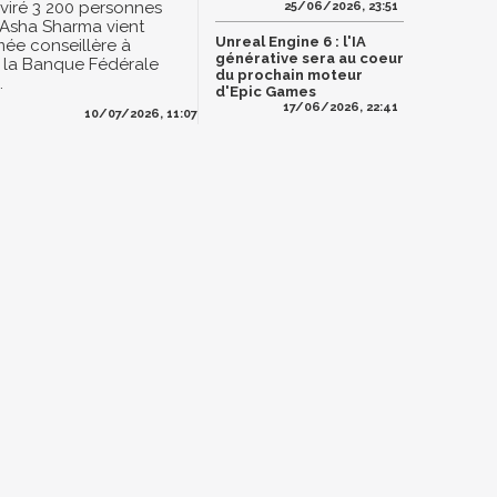
 viré 3 200 personnes
25/06/2026, 23:51
 Asha Sharma vient
Unreal Engine 6 : l'IA
ée conseillère à
générative sera au coeur
r la Banque Fédérale
du prochain moteur
.
d'Epic Games
17/06/2026, 22:41
10/07/2026, 11:07