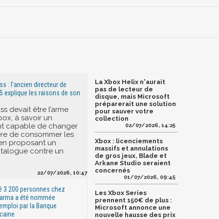
La Xbox Helix n'aurait
 : l’ancien directeur de
pas de lecteur de
5 explique les raisons de son
disque, mais Microsoft
préparerait une solution
s devait être l’arme
pour sauver votre
box, à savoir un
collection
 capable de changer
02/07/2026, 14:25
ère de consommer les
Xbox : licenciements
 en proposant un
massifs et annulations
talogue contre un
de gros jeux, Blade et
Arkane Studio seraient
concernés
22/07/2026, 10:47
01/07/2026, 09:45
ré 3 200 personnes chez
Les Xbox Series
harma a été nommée
prennent 150€ de plus :
'emploi par la Banque
Microsoft annonce une
caine
nouvelle hausse des prix