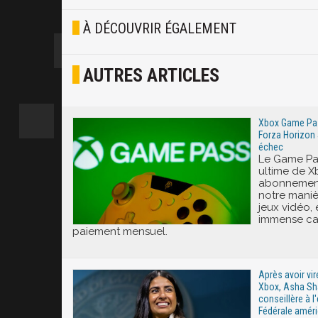
Blasé
À DÉCOUVRIR ÉGALEMENT
Osef
AUTRES ARTICLES
Joyeux
Excité
Xbox Game Pass
Forza Horizon 
échec
Le Game Pas
ultime de X
abonnement
notre mani
jeux vidéo,
immense ca
paiement mensuel.
Après avoir vi
Xbox, Asha S
conseillère à l
Fédérale améri