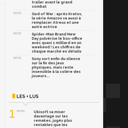
trailer avant le grand
combat
NEWS
God of War : après Kratos,
la série Amazon va aussi à
remplacer Atreus et une
autre actrice
NEWS
Spider-Man Brand New
Day pulvérise le box-office
avec quasi 1 milliard en un
weekend ! Les chiffres de
chaque marché en détails
NEWS
Sony sort enfin du silence
sur la fin des jeux
physiques, mais reste
insensible à la colère des
joueurs...
LES + LUS
1
NEWS
Ubisoft va miser
davantage sur les
remakes, jugés plus
rentables que les