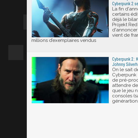
Cyberpunk 2 se
La fin d'an
certains édi
déjà le bil
Projekt Red
d'annoncer
vient de fra
millions d’exemplaires vendus
Cyberpunk 2 : 
Johnny Silver
On le sait d
Cyberpunk 2
de pré-produ
attendre d
que le jeu 
consoles (s
générartion