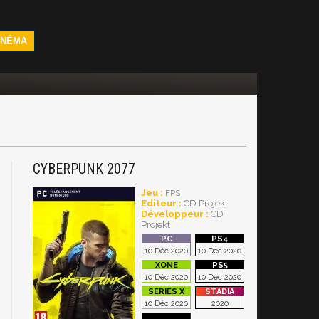
INÉMA
CYBERPUNK 2077
Jeu :
FPS
Editeur :
CD Projekt
Développeur :
CD
Projekt
10 Déc 2020
10 Déc 2020
10 Déc 2020
10 Déc 2020
10 Déc 2020
2020