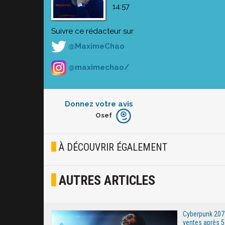
14:57
Suivre ce rédacteur sur
@MaximeChao
@maximechao/
Donnez votre avis
Osef
Furieux
Blasé
À DÉCOUVRIR ÉGALEMENT
Osef
AUTRES ARTICLES
Joyeux
Excité
Cyberpunk 2077
ventes après 5 