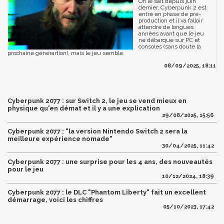
On le sait depuis juin
dernier, Cyberpunk 2 est
entré en phase de pré-
production et il va falloir
attendre de longues
années avant que le jeu
ne débarque sur PC et
consoles (sans doute la
prochaine générartion), mais le jeu semble
08/09/2025, 18:11
Cyberpunk 2077 : sur Switch 2, le jeu se vend mieux en
physique qu'en démat et il y a une explication
29/08/2025, 15:56
Cyberpunk 2077 : "la version Nintendo Switch 2 sera la
meilleure expérience nomade"
30/04/2025, 11:42
Cyberpunk 2077 : une surprise pour les 4 ans, des nouveautés
pour le jeu
10/12/2024, 18:39
Cyberpunk 2077 : le DLC "Phantom Liberty" fait un excellent
démarrage, voici les chiffres
05/10/2023, 17:42