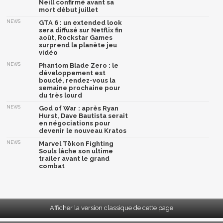
Neill confirmé avant sa
mort début juillet
NEWS
GTA 6 : un extended look
sera diffusé sur Netflix fin
août, Rockstar Games
surprend la planète jeu
vidéo
NEWS
Phantom Blade Zero : le
développement est
bouclé, rendez-vous la
semaine prochaine pour
du très lourd
NEWS
God of War : après Ryan
Hurst, Dave Bautista serait
en négociations pour
devenir le nouveau Kratos
NEWS
Marvel Tōkon Fighting
Souls lâche son ultime
trailer avant le grand
combat
Afficher la version classique de cette page