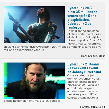
Cyberpunk 2077 :
c'est 35 millions de
ventes après 5 ans
d'exploitation,
Cyberpunk 2 se
renforce
La fin d'année approche
et chez certains éditeurs
et studios, on fait déjà le
bilan comptable. Chez CD
Projekt Red par exemple,
on vient d'annoncer que Cyberpunk 2077 vient de franchir la barre des 35
millions d’exemplaires vendus
26/11/2025, 18:53
Cyberpunk 2 : Keanu
Reeves veut revenir
en Johnny Silverhand
On le sait depuis juin
dernier, Cyberpunk 2 est
entré en phase de pré-
production et il va falloir
attendre de longues
années avant que le jeu
ne débarque sur PC et
consoles (sans doute la
prochaine générartion), mais le jeu semble
08/09/2025, 18:11