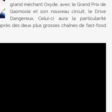
grand méchant Oxyde, avec le Grand Prix de
Gasmoxia et son nouveau circuit, le Drive
Dangereux. Celui-ci aura la particularité
près des deux plus grosses chaînes de fast-food
.