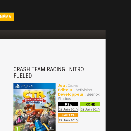
INÉMA
CRASH TEAM RACING : NITRO
FUELED
Jeu :
Course
Editeur :
Activision
Développeur :
Beenox
Studios
21 Juin 2019
21 Juin 2019
21 Juin 2019