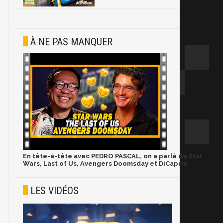
À NE PAS MANQUER
En tête-à-tête avec PEDRO PASCAL, on a parlé de Star
Wars, Last of Us, Avengers Doomsday et DiCaprio
LES VIDÉOS