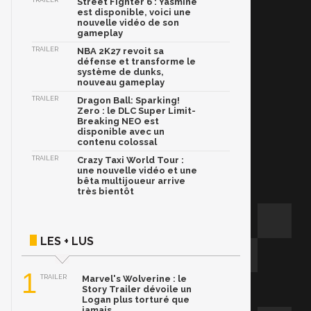
TRAILER
Street Fighter 6 : Yasmine
est disponible, voici une
nouvelle vidéo de son
gameplay
TRAILER
NBA 2K27 revoit sa
défense et transforme le
système de dunks,
nouveau gameplay
TRAILER
Dragon Ball: Sparking!
Zero : le DLC Super Limit-
Breaking NEO est
disponible avec un
contenu colossal
TRAILER
Crazy Taxi World Tour :
une nouvelle vidéo et une
bêta multijoueur arrive
très bientôt
LES + LUS
1
TRAILER
Marvel's Wolverine : le
Story Trailer dévoile un
Logan plus torturé que
jamais