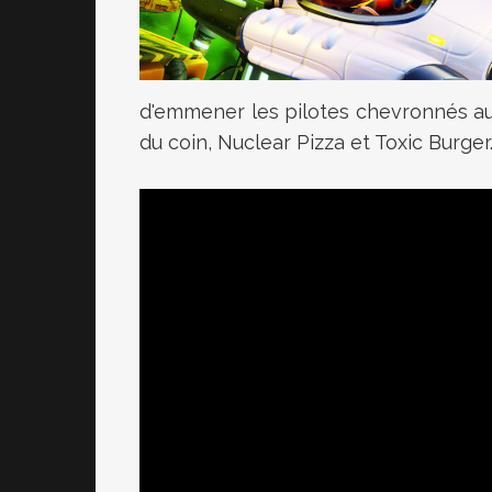
d'emmener les pilotes chevronnés au
du coin, Nuclear Pizza et Toxic Burger