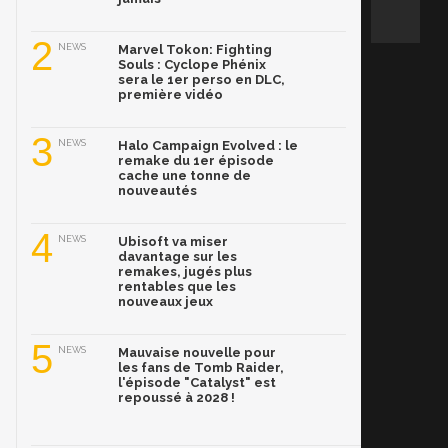
2
NEWS
Marvel Tokon: Fighting
Souls : Cyclope Phénix
sera le 1er perso en DLC,
première vidéo
3
NEWS
Halo Campaign Evolved : le
remake du 1er épisode
cache une tonne de
nouveautés
4
NEWS
Ubisoft va miser
davantage sur les
remakes, jugés plus
rentables que les
nouveaux jeux
5
NEWS
Mauvaise nouvelle pour
les fans de Tomb Raider,
l'épisode "Catalyst" est
repoussé à 2028 !