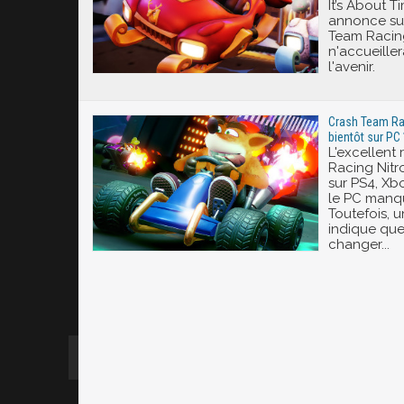
It’s About 
annonce sur
Team Racing
n'accueille
l'avenir.
Crash Team Rac
bientôt sur PC 
L'excellent
Racing Nitro
sur PS4, Xb
le PC manqu
Toutefois, u
indique que
changer...