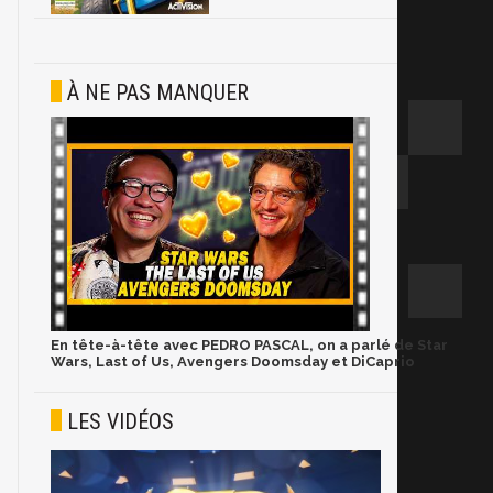
À NE PAS MANQUER
En tête-à-tête avec PEDRO PASCAL, on a parlé de Star
Wars, Last of Us, Avengers Doomsday et DiCaprio
LES VIDÉOS