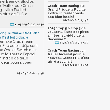
Time, Beenox Studios
 Twitter que Crash
Crash Team Racing : le
 : Nitro Fueled
Grand Prix de la Rouille
s'offre un trailer post-
ra plus de DLC à
apo bien inspiré
15/01/2020, 17:40
03/09/2020, 10:30
1 |
2019 : Top 5 & Flop 3 de
Jeuxactu, l'une des pires
ing : le remake Nitro-Fueled
années jeu vidéo de la
? C'est fort probable
décennie ?
 remake Crash Team
31/12/2019, 17:00
6 |
-Fueled est déjà sorti
ox One et Switch mais
Crash Team Racing : un
e toujours à l'appel.
trailer hivernal pour le
n indice de taille
nouveau Grand Prix, c'est
givré à souhait
 cela pourrait bien
11/12/2019, 16:57
09/04/2020, 14:45