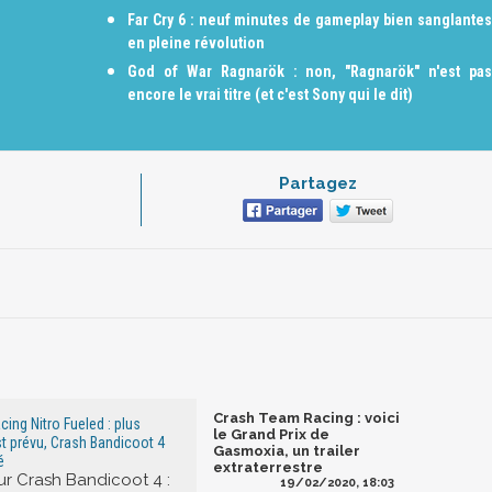
Far Cry 6 : neuf minutes de gameplay bien sanglantes
en pleine révolution
God of War Ragnarök : non, "Ragnarök" n'est pas
encore le vrai titre (et c'est Sony qui le dit)
Partagez
Crash Team Racing : voici
ing Nitro Fueled : plus
le Grand Prix de
t prévu, Crash Bandicoot 4
Gasmoxia, un trailer
é
extraterrestre
sur Crash Bandicoot 4 :
19/02/2020, 18:03