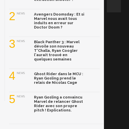
2
NEWS
Avengers Doomsday : Et si
Marvel nous avait tous
induits en erreur sur
Doctor Doom ?
3
NEWS
Black Panther 3 : Marvel
dévoile son nouveau
T'Challa, Ryan Coogler
l'aurait trouvé en
quelques semaines
4
NEWS
Ghost Rider dans le MCU :
Ryan Gosling prend le
relais de Nicolas Cage
5
NEWS
Ryan Gosling a convaincu
Marvel de relancer Ghost
Rider avec son propre
pitch ! Explications.