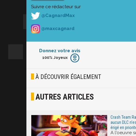
Suivre ce rédacteur sur
@CagnardMax
@maxcagnard
Donnez votre avis
100%
Joyeux
Furieux
Blasé
À DÉCOUVRIR ÉGALEMENT
Osef
AUTRES ARTICLES
Joyeux
Excité
Crash Team Rac
aucun DLC n'es
érigé en priorit
A l'oeuvre 