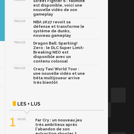
TRAILER
Street Fighter 6 : Yasmine
est disponible, voici une
nouvelle vidéo de son
gameplay
TRAILER
NBA 2K27 revoit sa
défense et transforme le
système de dunks,
nouveau gameplay
TRAILER
Dragon Ball: Sparking!
Zero : le DLC Super Limit-
Breaking NEO est
disponible avec un
contenu colossal
TRAILER
Crazy Taxi World Tour :
une nouvelle vidéo et une
bêta multijoueur arrive
très bientôt
LES + LUS
1
NEWS
Far Cry : un nouveau jeu
très ambitieux après
l'abandon de son
extraction shooter ?