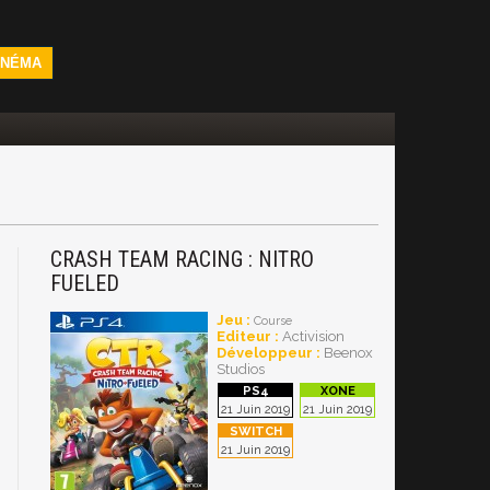
INÉMA
CRASH TEAM RACING : NITRO
FUELED
Jeu :
Course
Editeur :
Activision
Développeur :
Beenox
Studios
21 Juin 2019
21 Juin 2019
21 Juin 2019