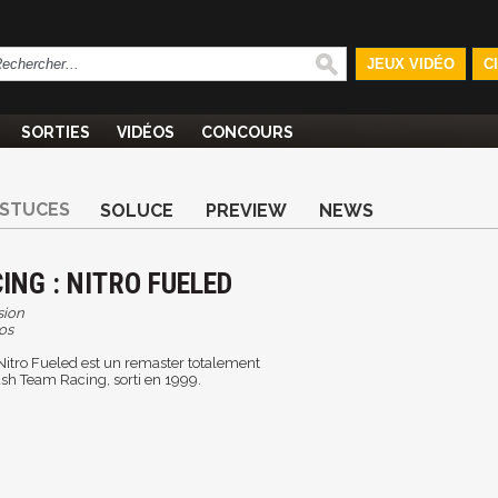
JEUX VIDÉO
C
SORTIES
VIDÉOS
CONCOURS
STUCES
SOLUCE
PREVIEW
NEWS
NG : NITRO FUELED
sion
os
itro Fueled est un remaster totalement
rash Team Racing, sorti en 1999.