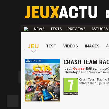
NEWS
TESTS
PREVIEWS
ASTUCES
JEU
A
TEST
VIDÉOS
IMAGES
CRASH TEAM RACI
Jeu :
Course
Editeur
:
Activi
Développeur :
Beenox Studi
Crash Team Racing N
retravaillé du jeu C