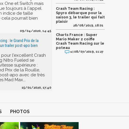
ox One et Switch mais
e toujours à l'appel.
Crash Team Racing :
n indice de taille
Spyro débarque pour la
saison 3, le trailer qui fait
 cela pourrait bien
plaisir
28/08/2019, 18:01
09/04/2020, 14:45
Charts France : Super
Mario Maker 2 coiffe
ng : le Grand Prix de la
Crash Team Racing sur le
 un trailer post-apo bien
poteau
08/07/2019, 11:27
1 |
re pour l'excellent Crash
 Nitro Fueled se
vitesse supérieure :
nd Prix de la Rouille,
post-apo avec de très
es Mad Max...
15/01/2020, 17:40
S
PHOTOS