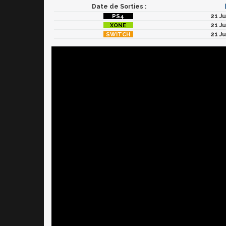
Date de Sorties :
21 J
21 J
21 J