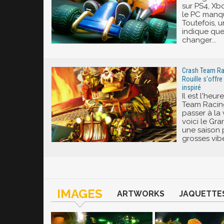
sur PS4, Xb
le PC manqu
Toutefois, u
indique que
changer...
Crash Team Raci
Rouille s'offre
inspiré
Il est l'heu
Team Racing
passer à la 
voici le Gra
une saison 
grosses vib
IMAGES
ARTWORKS
JAQUETTE