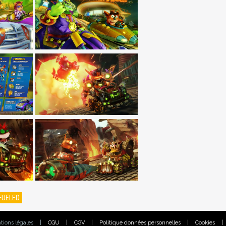
FUELED
tions légales
|
CGU
|
CGV
|
Politique données personnelles
|
Cookies
|