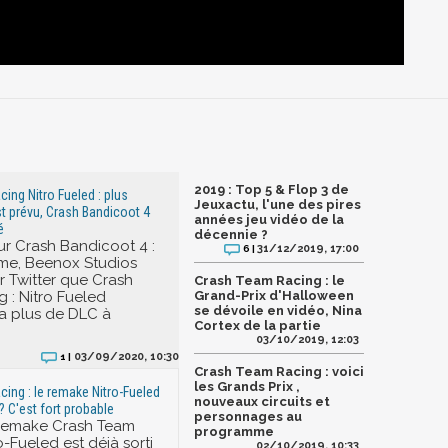
2019 : Top 5 & Flop 3 de
ing Nitro Fueled : plus
Jeuxactu, l'une des pires
t prévu, Crash Bandicoot 4
années jeu vidéo de la
é
décennie ?
sur Crash Bandicoot 4 :
31/12/2019, 17:00
6 |
Time, Beenox Studios
 Twitter que Crash
Crash Team Racing : le
 : Nitro Fueled
Grand-Prix d'Halloween
se dévoile en vidéo, Nina
ra plus de DLC à
Cortex de la partie
03/10/2019, 12:03
03/09/2020, 10:30
1 |
Crash Team Racing : voici
les Grands Prix ,
ing : le remake Nitro-Fueled
nouveaux circuits et
? C'est fort probable
personnages au
 remake Crash Team
programme
-Fueled est déjà sorti
02/10/2019, 10:33