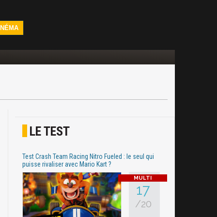
INÉMA
LE TEST
Test Crash Team Racing Nitro Fueled : le seul qui
puisse rivaliser avec Mario Kart ?
17
/20