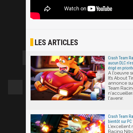
LES ARTICLES
Crash Team Rac
aucun DLC n'es
érigé en priorit
A l'oeuvre 
It’s About 
annonce sur
Team Racing
n'accueille
l'avenir.
Crash Team Rac
bientôt sur PC 
L'excellent
Racing Nitro