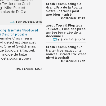
 Twitter que Crash
Crash Team Racing : le
 : Nitro Fueled
Grand Prix de la Rouille
s'offre un trailer post-
ra plus de DLC à
apo bien inspiré
15/01/2020, 17:40
03/09/2020, 10:30
1 |
2019 : Top 5 & Flop 3 de
Jeuxactu, l'une des pires
ing : le remake Nitro-Fueled
années jeu vidéo de la
? C'est fort probable
décennie ?
 remake Crash Team
31/12/2019, 17:00
6 |
-Fueled est déjà sorti
ox One et Switch mais
Crash Team Racing : un
e toujours à l'appel.
trailer hivernal pour le
n indice de taille
nouveau Grand Prix, c'est
givré à souhait
 cela pourrait bien
11/12/2019, 16:57
09/04/2020, 14:45