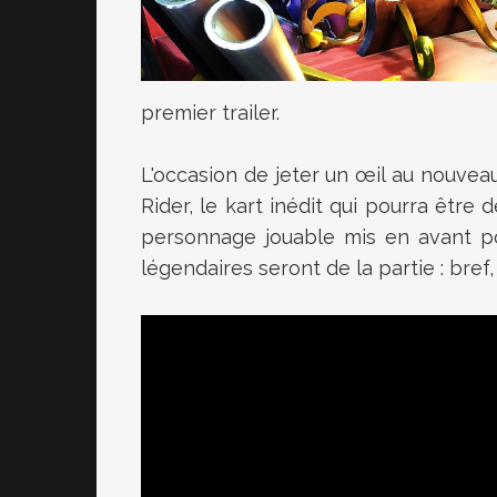
premier trailer.
L'occasion de jeter un œil au nouveau
Rider, le kart inédit qui pourra êtr
personnage jouable mis en avant p
légendaires seront de la partie : bref, 