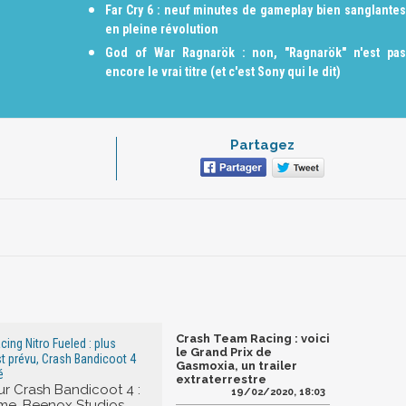
Far Cry 6 : neuf minutes de gameplay bien sanglantes
en pleine révolution
God of War Ragnarök : non, "Ragnarök" n'est pas
encore le vrai titre (et c'est Sony qui le dit)
Partagez
Crash Team Racing : voici
ing Nitro Fueled : plus
le Grand Prix de
t prévu, Crash Bandicoot 4
Gasmoxia, un trailer
é
extraterrestre
sur Crash Bandicoot 4 :
19/02/2020, 18:03
Time, Beenox Studios