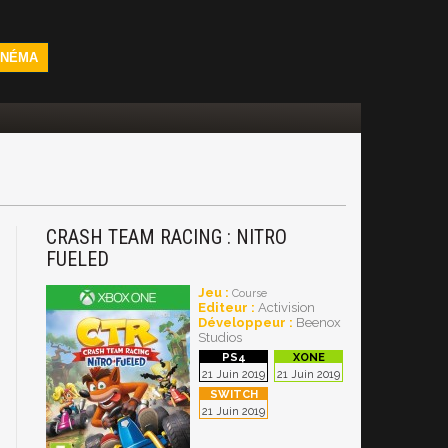
INÉMA
CRASH TEAM RACING : NITRO
FUELED
Jeu :
Course
Editeur :
Activision
Développeur :
Beenox
Studios
21 Juin 2019
21 Juin 2019
21 Juin 2019