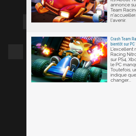
annonce sur
Team Racing
n'accueille
l'avenir.
Crash Team Rac
bientôt sur PC 
L'excellent
Racing Nitro
sur PS4, Xb
le PC manqu
Toutefois, u
indique que
changer...