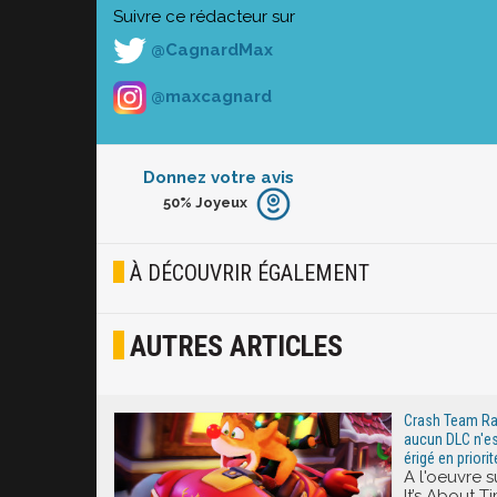
Suivre ce rédacteur sur
@CagnardMax
@maxcagnard
Donnez votre avis
50%
Joyeux
Furieux
Blasé
À DÉCOUVRIR ÉGALEMENT
Osef
AUTRES ARTICLES
Joyeux
Excité
Crash Team Rac
aucun DLC n'es
érigé en priorit
A l'oeuvre 
It’s About 