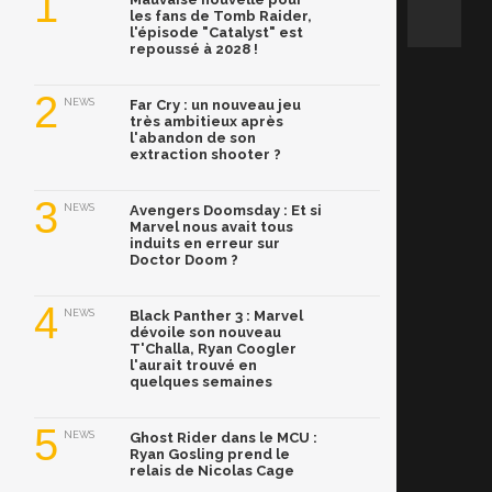
1
les fans de Tomb Raider,
l'épisode "Catalyst" est
repoussé à 2028 !
2
NEWS
Far Cry : un nouveau jeu
très ambitieux après
l'abandon de son
extraction shooter ?
3
NEWS
Avengers Doomsday : Et si
Marvel nous avait tous
induits en erreur sur
Doctor Doom ?
4
NEWS
Black Panther 3 : Marvel
dévoile son nouveau
T'Challa, Ryan Coogler
l'aurait trouvé en
quelques semaines
5
NEWS
Ghost Rider dans le MCU :
Ryan Gosling prend le
relais de Nicolas Cage