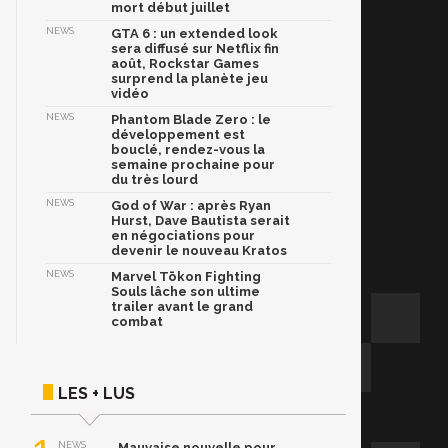
mort début juillet
NEWS
GTA 6 : un extended look
sera diffusé sur Netflix fin
août, Rockstar Games
surprend la planète jeu
vidéo
NEWS
Phantom Blade Zero : le
développement est
bouclé, rendez-vous la
semaine prochaine pour
du très lourd
NEWS
God of War : après Ryan
Hurst, Dave Bautista serait
en négociations pour
devenir le nouveau Kratos
NEWS
Marvel Tōkon Fighting
Souls lâche son ultime
trailer avant le grand
combat
LES + LUS
NEWS
Mauvaise nouvelle pour