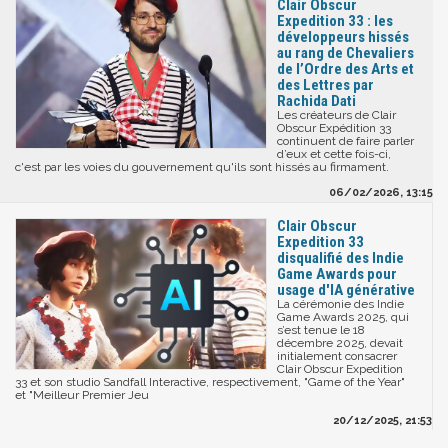
Clair Obscur
Expedition 33 : les
développeurs hissés
au rang de Chevaliers
de l’Ordre des Arts et
des Lettres par
Rachida Dati
Les créateurs de Clair
Obscur Expédition 33
continuent de faire parler
d’eux et cette fois-ci,
c'est par les voies du gouvernement qu'ils sont hissés au firmament.
06/02/2026, 13:15
Clair Obscur
Expedition 33
disqualifié des Indie
Game Awards pour
usage d'IA générative
La cérémonie des Indie
Game Awards 2025, qui
s’est tenue le 18
décembre 2025, devait
initialement consacrer
Clair Obscur Expedition
33 et son studio Sandfall Interactive, respectivement, "Game of the Year"
et "Meilleur Premier Jeu
20/12/2025, 21:53