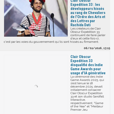
Clair Obscur
Expedition 33 : les
développeurs hissés
au rang de Chevaliers
de l’Ordre des Arts et
des Lettres par
Rachida Dati
Les créateurs de Clair
Obscur Expédition 33
continuent de faire parler
d’eux et cette fois-ci,
c'est par les voies du gouvernement qu'ils sont hissés au firmament.
06/02/2026, 13:15
Clair Obscur
Expedition 33
disqualifié des Indie
Game Awards pour
usage d'IA générative
La cérémonie des Indie
Game Awards 2025, qui
s’est tenue le 18
décembre 2025, devait
initialement consacrer
Clair Obscur Expedition
33 et son studio Sandfall
Interactive,
respectivement, "Game
of the Year" et "Meilleur
Premier Jeu