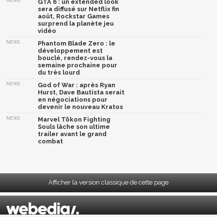
NEWS
GTA 6 : un extended look
sera diffusé sur Netflix fin
août, Rockstar Games
surprend la planète jeu
vidéo
NEWS
Phantom Blade Zero : le
développement est
bouclé, rendez-vous la
semaine prochaine pour
du très lourd
NEWS
God of War : après Ryan
Hurst, Dave Bautista serait
en négociations pour
devenir le nouveau Kratos
NEWS
Marvel Tōkon Fighting
Souls lâche son ultime
trailer avant le grand
combat
Afficher la version classique de cette page