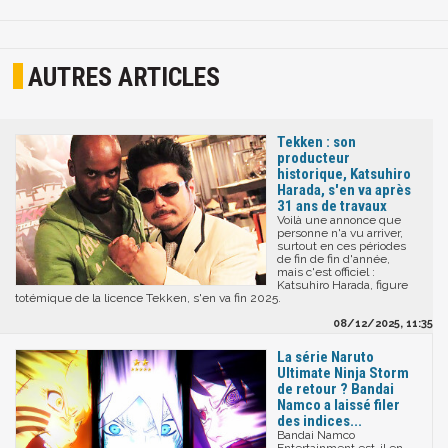
AUTRES ARTICLES
Tekken : son
producteur
historique, Katsuhiro
Harada, s'en va après
31 ans de travaux
Voilà une annonce que
personne n'a vu arriver,
surtout en ces périodes
de fin de fin d'année,
mais c'est officiel :
Katsuhiro Harada, figure
totémique de la licence Tekken, s'en va fin 2025.
08/12/2025, 11:35
La série Naruto
Ultimate Ninja Storm
de retour ? Bandai
Namco a laissé filer
des indices...
Bandai Namco