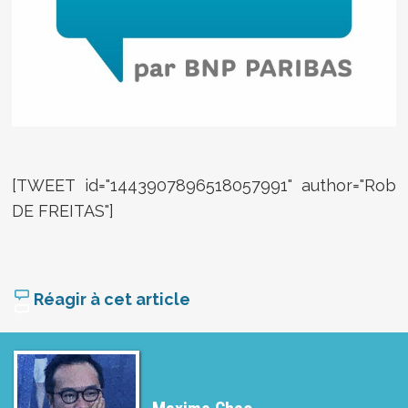
[TWEET id="1443907896518057991" author="Rob
DE FREITAS"]
Réagir à cet article