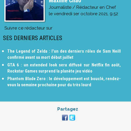
Maxime Chao
Journaliste / Rédacteur en Chef
le
vendredi 1er octobre 2021, 9:52
Suivre ce rédacteur sur
SES DERNIERS ARTICLES
The Legend of Zelda : l'un des derniers rôles de Sam Neill
confirmé avant sa mort début juillet
GTA 6 : un extended look sera diffusé sur Netflix fin août,
Rockstar Games surprend la planète jeu vidéo
Phantom Blade Zero : le développement est bouclé, rendez-
vous la semaine prochaine pour du très lourd
Partagez