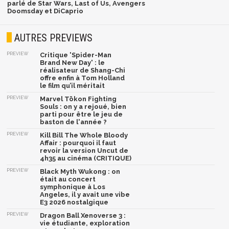
parlé de Star Wars, Last of Us, Avengers
Doomsday et DiCaprio
AUTRES PREVIEWS
PREVIEW
Critique 'Spider-Man
Brand New Day' : le
réalisateur de Shang-Chi
offre enfin à Tom Holland
le film qu’il méritait
PREVIEW
Marvel Tōkon Fighting
Souls : on y a rejoué, bien
parti pour être le jeu de
baston de l'année ?
PREVIEW
Kill Bill The Whole Bloody
Affair : pourquoi il faut
revoir la version Uncut de
4h35 au cinéma (CRITIQUE)
PREVIEW
Black Myth Wukong : on
était au concert
symphonique à Los
Angeles, il y avait une vibe
E3 2026 nostalgique
PREVIEW
Dragon Ball Xenoverse 3 :
vie étudiante, exploration