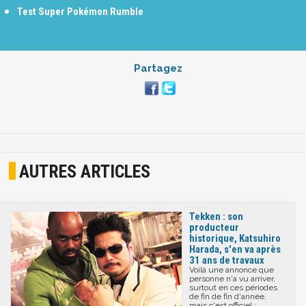
Test Super Pokémon Rumble
Partagez
AUTRES ARTICLES
Tekken : son
producteur
historique, Katsuhiro
Harada, s'en va après
31 ans de travaux
Voilà une annonce que
personne n'a vu arriver,
surtout en ces périodes
de fin de fin d'année,
mais c'est officiel :