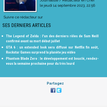
Journaliste / Rédacteur en Chef
le
jeudi 14 septembre 2023, 22:56
Suivre ce rédacteur sur
SES DERNIERS ARTICLES
The Legend of Zelda : l'un des derniers rôles de Sam Neill
confirmé avant sa mort début juillet
GTA 6 : un extended look sera diffusé sur Netflix fin août,
Rockstar Games surprend la planète jeu vidéo
Phantom Blade Zero : le développement est bouclé, rendez-
vous la semaine prochaine pour du très lourd
Partagez