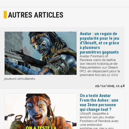
AUTRES ARTICLES
Avatar : un regain de
popularité pour le jeu
d'Ubisoft, et ce grâce
à plusieurs
paramètres gagnants
Avatar Frontiers of
Pandora vient de battre
son record historique de
fréquentation sur Steam
(PC), en dépassant pour la
première fois les 12 000
joueurs simultanés.
29/12/2025, 11:48
On a testé Avatar
From the Ashes : une
vue 3ème personne
qui change tout ?
Ubisoft s’apprête à
enrichir son jeu Avatar
Frontiers of Pandora avec
une extension
ambitieuse, deux ans