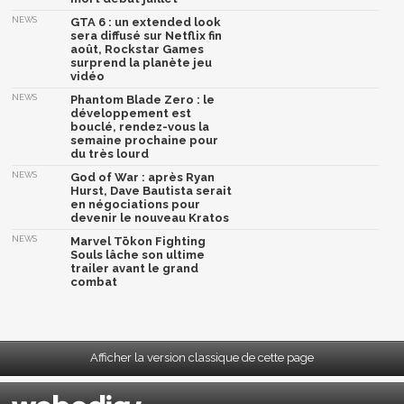
NEWS
GTA 6 : un extended look
sera diffusé sur Netflix fin
août, Rockstar Games
surprend la planète jeu
vidéo
NEWS
Phantom Blade Zero : le
développement est
bouclé, rendez-vous la
semaine prochaine pour
du très lourd
NEWS
God of War : après Ryan
Hurst, Dave Bautista serait
en négociations pour
devenir le nouveau Kratos
NEWS
Marvel Tōkon Fighting
Souls lâche son ultime
trailer avant le grand
combat
Afficher la version classique de cette page