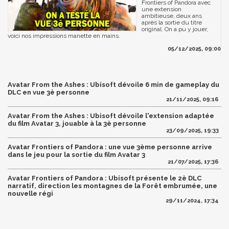
Frontiers of Pandora avec
une extension
ambitieuse, deux ans
après la sortie du titre
original. On a pu y jouer,
voici nos impressions manette en mains.
05/12/2025, 09:00
Avatar From the Ashes : Ubisoft dévoile 6 min de gameplay du
DLC en vue 3è personne
21/11/2025, 09:16
Avatar From the Ashes : Ubisoft dévoile l'extension adaptée
du film Avatar 3, jouable à la 3è personne
23/09/2025, 19:33
Avatar Frontiers of Pandora : une vue 3ème personne arrive
dans le jeu pour la sortie du film Avatar 3
21/07/2025, 17:36
Avatar Frontiers of Pandora : Ubisoft présente le 2è DLC
narratif, direction les montagnes de la Forêt embrumée, une
nouvelle régi
29/11/2024, 17:34