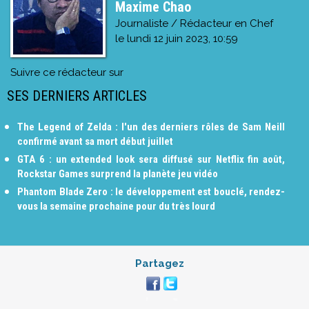
Maxime Chao
Journaliste / Rédacteur en Chef
le
lundi 12 juin 2023, 10:59
Suivre ce rédacteur sur
SES DERNIERS ARTICLES
The Legend of Zelda : l'un des derniers rôles de Sam Neill
confirmé avant sa mort début juillet
GTA 6 : un extended look sera diffusé sur Netflix fin août,
Rockstar Games surprend la planète jeu vidéo
Phantom Blade Zero : le développement est bouclé, rendez-
vous la semaine prochaine pour du très lourd
Partagez