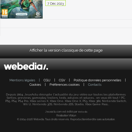
7 Déc 2023
Afficher la version classique de cette page
Mentions légales
|
CGU
|
CGV
|
Politique données personnelles
|
Cookies
|
Préférences cookies
|
Contacts
Depuis 2004, JeuxActu décrypte l'actualité du jeu vidéo sur toutes les plateformes.
Sorties, previews, gameplay, trailers, tests, astuces et soluces... on vous dit tout ! PC,
PS5, PS4, PS4 Pro, Xbox series X, Xbox One, Xbox One X, PS3, Xbox 360, Nintendo Switch,
Wii U, Nintendo 3DS, Nintendo 2DS, Stadia, Xbox Game Pass...
Jeuxactu.com est édité par
Webedia
Réalisation Vitalyn
© 2004-2026 Webedia. Tous droits réservés. Reproduction interdite sans autorisation.