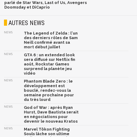
parlé de Star Wars, Last of Us, Avengers
Doomsday et DiCaprio
AUTRES NEWS
NEWS
The Legend of Zelda : l'un
des derniers rôles de Sam
Neill confirmé avant sa
mort début juillet
NEWS
GTA 6 : un extended look
sera diffusé sur Netflix fin
août, Rockstar Games
surprend la planète jeu
vidéo
NEWS
Phantom Blade Zero : le
développement est
bouclé, rendez-vous la
semaine prochaine pour
du très lourd
NEWS
God of War : après Ryan
Hurst, Dave Bautista serait
en négociations pour
devenir le nouveau Kratos
NEWS
Marvel Tōkon Fighting
Souls lâche son ultime