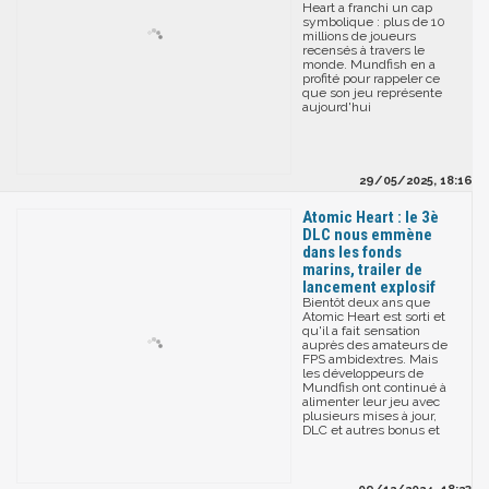
Heart a franchi un cap
symbolique : plus de 10
millions de joueurs
recensés à travers le
monde. Mundfish en a
profité pour rappeler ce
que son jeu représente
aujourd'hui
29/05/2025, 18:16
Atomic Heart : le 3è
DLC nous emmène
dans les fonds
marins, trailer de
lancement explosif
Bientôt deux ans que
Atomic Heart est sorti et
qu'il a fait sensation
auprès des amateurs de
FPS ambidextres. Mais
les développeurs de
Mundfish ont continué à
alimenter leur jeu avec
plusieurs mises à jour,
DLC et autres bonus et