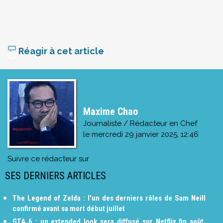
Réagir à cet article
Maxime Chao
Journaliste / Rédacteur en Chef
le
mercredi 29 janvier 2025, 12:46
Suivre ce rédacteur sur
SES DERNIERS ARTICLES
The Legend of Zelda : l'un des derniers rôles de Sam Neill
confirmé avant sa mort début juillet
GTA 6 : un extended look sera diffusé sur Netflix fin août,