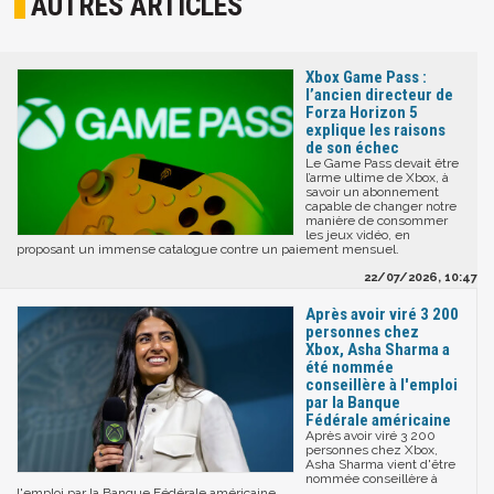
AUTRES ARTICLES
Xbox Game Pass :
l’ancien directeur de
Forza Horizon 5
explique les raisons
de son échec
Le Game Pass devait être
l’arme ultime de Xbox, à
savoir un abonnement
capable de changer notre
manière de consommer
les jeux vidéo, en
proposant un immense catalogue contre un paiement mensuel.
22/07/2026, 10:47
Après avoir viré 3 200
personnes chez
Xbox, Asha Sharma a
été nommée
conseillère à l'emploi
par la Banque
Fédérale américaine
Après avoir viré 3 200
personnes chez Xbox,
Asha Sharma vient d'être
nommée conseillère à
l'emploi par la Banque Fédérale américaine...