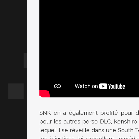
SNK en a également profité pour dé
pour les autres perso DLC, Kenshiro 
lequel il se réveille dans une South 
les injustices lui rappellent immé