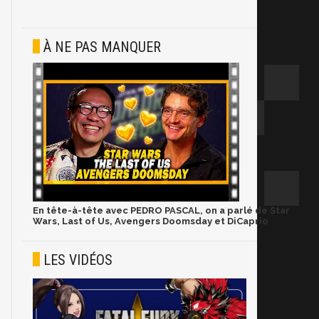
À NE PAS MANQUER
En tête-à-tête avec PEDRO PASCAL, on a parlé de Star
Wars, Last of Us, Avengers Doomsday et DiCaprio
LES VIDÉOS