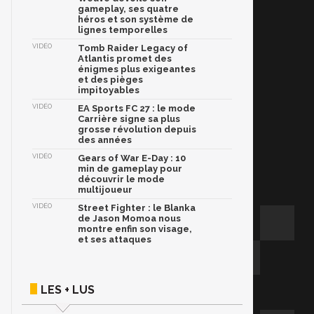
gameplay, ses quatre
héros et son système de
lignes temporelles
VIDÉO
Tomb Raider Legacy of
Atlantis promet des
énigmes plus exigeantes
et des pièges
impitoyables
VIDÉO
EA Sports FC 27 : le mode
Carrière signe sa plus
grosse révolution depuis
des années
VIDÉO
Gears of War E-Day : 10
min de gameplay pour
découvrir le mode
multijoueur
VIDÉO
Street Fighter : le Blanka
de Jason Momoa nous
montre enfin son visage,
et ses attaques
LES + LUS