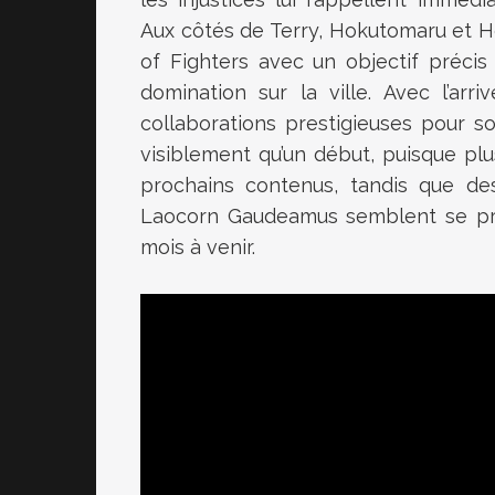
Aux côtés de Terry, Hokutomaru et Hot
of Fighters avec un objectif précis
domination sur la ville. Avec l’ar
collaborations prestigieuses pour so
visiblement qu’un début, puisque pl
prochains contenus, tandis que 
Laocorn Gaudeamus semblent se prép
mois à venir.