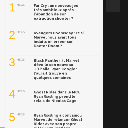
1
NEWS
Far Cry : un nouveau jeu
très ambitieux après
l'abandon de son
extraction shooter ?
2
NEWS
Avengers Doomsday : Et si
Marvel nous avait tous
induits en erreur sur
Doctor Doom ?
3
NEWS
Black Panther 3 : Marvel
dévoile son nouveau
T'Challa, Ryan Coogler
l'aurait trouvé en
quelques semaines
4
NEWS
Ghost Rider dans le MCU :
Ryan Gosling prend le
relais de Nicolas Cage
5
NEWS
Ryan Gosling a convaincu
Marvel de relancer Ghost
Rider avec son propre