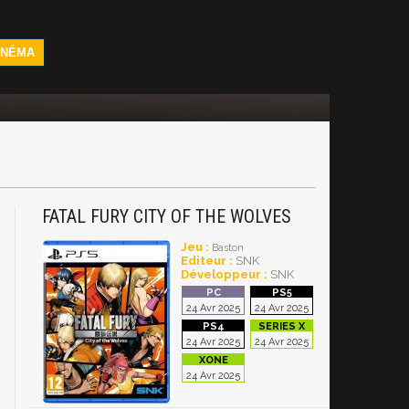
INÉMA
FATAL FURY CITY OF THE WOLVES
Jeu :
Baston
Editeur :
SNK
Développeur :
SNK
24 Avr 2025
24 Avr 2025
24 Avr 2025
24 Avr 2025
24 Avr 2025