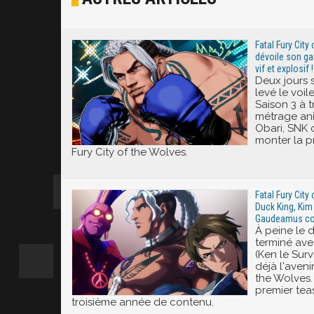
Excité
Fatal Fury City
dévoile son ga
vif et explosif !
Deux jours 
levé le voil
Saison 3 à t
métrage an
Obari, SNK 
monter la p
Fury City of the Wolves.
Fatal Fury City
Duck King, Ki
Gaudeamus con
À peine le
terminé ave
(Ken le Sur
déjà l'aveni
the Wolves. 
premier tea
troisième année de contenu.