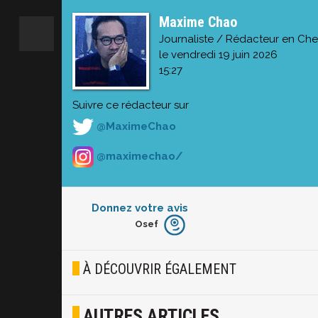
Maxime Chao
Journaliste / Rédacteur en Che
le vendredi 19 juin 2026
15:27
Suivre ce rédacteur sur
@MaximeChao
@maximechao/
Donnez votre avis
Osef
Furieux
Blasé
À DÉCOUVRIR ÉGALEMENT
Osef
AUTRES ARTICLES
Joyeux