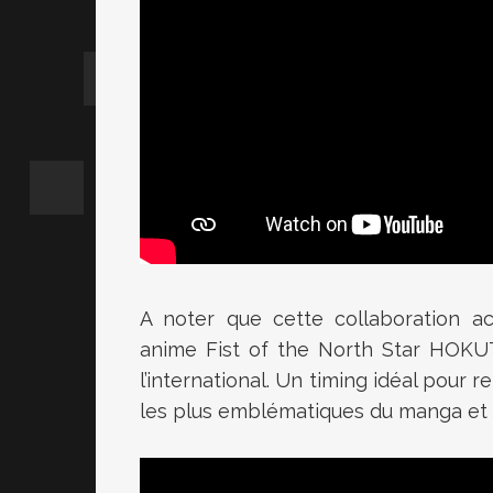
A noter que cette collaboration 
anime Fist of the North Star HOKU
l’international. Un timing idéal pour
les plus emblématiques du manga et d