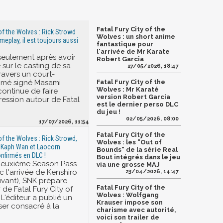
Fatal Fury City of the
 of the Wolves : Rick Strowd
Wolves : un short anime
meplay, il est toujours aussi
fantastique pour
l'arrivée de Mr Karate
seulement après avoir
Robert Garcia
e sur le casting de sa
27/05/2026, 18:47
ravers un court-
imé signé Masami
Fatal Fury City of the
Wolves : Mr Karaté
continue de faire
version Robert Garcia
ression autour de Fatal
est le dernier perso DLC
du jeu !
02/05/2026, 08:00
17/07/2026, 11:54
Fatal Fury City of the
 of the Wolves : Rick Strowd,
Wolves : les "Out of
m Kaph Wan et Laocorn
Bounds" de la série Real
firmés en DLC !
Bout intégrés dans le jeu
 deuxième Season Pass
via une grosse MAJ
c l'arrivée de Kenshiro
23/04/2026, 14:47
vivant), SNK prépare
Fatal Fury City of the
r de Fatal Fury City of
Wolves : Wolfgang
L'éditeur a publié un
Krauser impose son
ser consacré à la
charisme avec autorité,
voici son trailer de