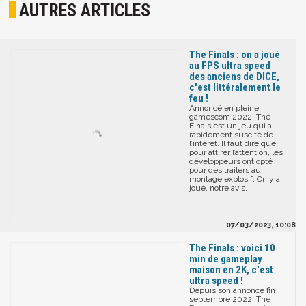
AUTRES ARTICLES
The Finals : on a joué
au FPS ultra speed
des anciens de DICE,
c'est littéralement le
feu !
Annoncé en pleine
gamescom 2022, The
Finals est un jeu qui a
rapidement suscité de
l’intérêt. Il faut dire que
pour attirer l’attention, les
développeurs ont opté
pour des trailers au
montage explosif. On y a
joué, notre avis.
07/03/2023, 10:08
The Finals : voici 10
min de gameplay
maison en 2K, c'est
ultra speed !
Depuis son annonce fin
septembre 2022, The