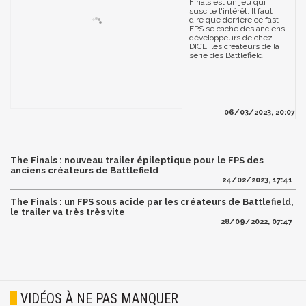
Finals est un jeu qui
suscite l'intérêt. Il faut
dire que derrière ce fast-
FPS se cache des anciens
développeurs de chez
DICE, les créateurs de la
série des Battlefield.
06/03/2023, 20:07
The Finals : nouveau trailer épileptique pour le FPS des
anciens créateurs de Battlefield
24/02/2023, 17:41
The Finals : un FPS sous acide par les créateurs de Battlefield,
le trailer va très très vite
28/09/2022, 07:47
VIDÉOS À NE PAS MANQUER