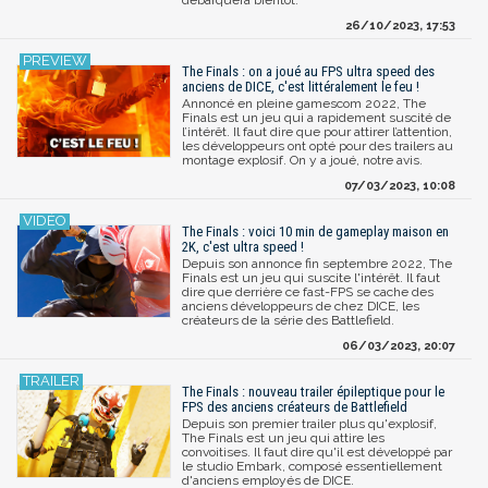
26/10/2023, 17:53
The Finals : on a joué au FPS ultra speed des
anciens de DICE, c'est littéralement le feu !
Annoncé en pleine gamescom 2022, The
Finals est un jeu qui a rapidement suscité de
l’intérêt. Il faut dire que pour attirer l’attention,
les développeurs ont opté pour des trailers au
montage explosif. On y a joué, notre avis.
07/03/2023, 10:08
The Finals : voici 10 min de gameplay maison en
2K, c'est ultra speed !
Depuis son annonce fin septembre 2022, The
Finals est un jeu qui suscite l'intérêt. Il faut
dire que derrière ce fast-FPS se cache des
anciens développeurs de chez DICE, les
créateurs de la série des Battlefield.
06/03/2023, 20:07
The Finals : nouveau trailer épileptique pour le
FPS des anciens créateurs de Battlefield
Depuis son premier trailer plus qu'explosif,
The Finals est un jeu qui attire les
convoitises. Il faut dire qu'il est développé par
le studio Embark, composé essentiellement
d'anciens employés de DICE.