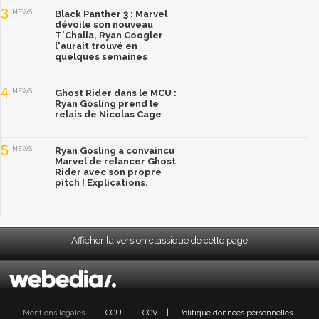
3
NEWS
Black Panther 3 : Marvel
dévoile son nouveau
T'Challa, Ryan Coogler
l'aurait trouvé en
quelques semaines
4
NEWS
Ghost Rider dans le MCU :
Ryan Gosling prend le
relais de Nicolas Cage
5
NEWS
Ryan Gosling a convaincu
Marvel de relancer Ghost
Rider avec son propre
pitch ! Explications.
Afficher la version classique de cette page
Mentions légales
|
CGU
|
CGV
|
Politique données personnelles
|