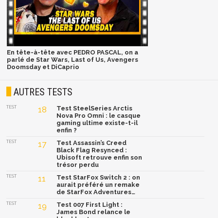
En tête-à-tête avec PEDRO PASCAL, on a
parlé de Star Wars, Last of Us, Avengers
Doomsday et DiCaprio
AUTRES TESTS
TEST
18
Test SteelSeries Arctis
Nova Pro Omni : le casque
gaming ultime existe-t-il
enfin ?
TEST
17
Test Assassin’s Creed
Black Flag Resynced :
Ubisoft retrouve enfin son
trésor perdu
TEST
11
Test StarFox Switch 2 : on
aurait préféré un remake
de StarFox Adventures…
TEST
19
Test 007 First Light :
James Bond relance le