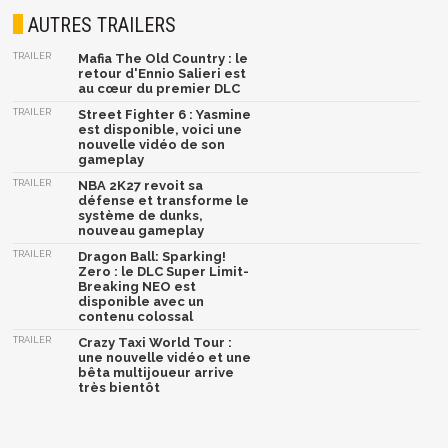
AUTRES TRAILERS
TRAILER
Mafia The Old Country : le
retour d'Ennio Salieri est
au cœur du premier DLC
TRAILER
Street Fighter 6 : Yasmine
est disponible, voici une
nouvelle vidéo de son
gameplay
TRAILER
NBA 2K27 revoit sa
défense et transforme le
système de dunks,
nouveau gameplay
TRAILER
Dragon Ball: Sparking!
Zero : le DLC Super Limit-
Breaking NEO est
disponible avec un
contenu colossal
TRAILER
Crazy Taxi World Tour :
une nouvelle vidéo et une
bêta multijoueur arrive
très bientôt