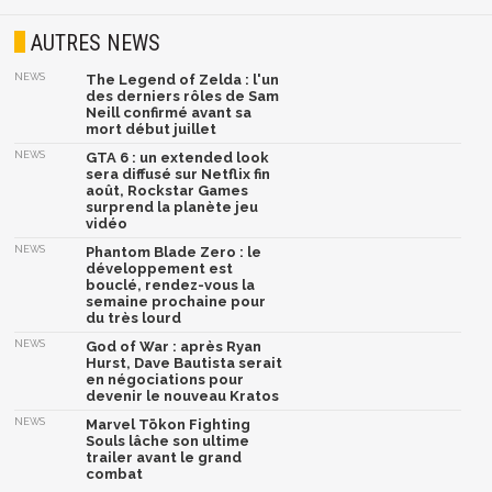
AUTRES NEWS
NEWS
The Legend of Zelda : l'un
des derniers rôles de Sam
Neill confirmé avant sa
mort début juillet
NEWS
GTA 6 : un extended look
sera diffusé sur Netflix fin
août, Rockstar Games
surprend la planète jeu
vidéo
NEWS
Phantom Blade Zero : le
développement est
bouclé, rendez-vous la
semaine prochaine pour
du très lourd
NEWS
God of War : après Ryan
Hurst, Dave Bautista serait
en négociations pour
devenir le nouveau Kratos
NEWS
Marvel Tōkon Fighting
Souls lâche son ultime
trailer avant le grand
combat