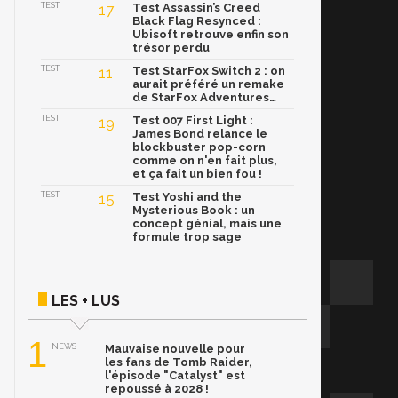
TEST
17
Test Assassin’s Creed
Black Flag Resynced :
Ubisoft retrouve enfin son
trésor perdu
TEST
11
Test StarFox Switch 2 : on
aurait préféré un remake
de StarFox Adventures…
TEST
19
Test 007 First Light :
James Bond relance le
blockbuster pop-corn
comme on n'en fait plus,
et ça fait un bien fou !
TEST
15
Test Yoshi and the
Mysterious Book : un
concept génial, mais une
formule trop sage
LES + LUS
1
NEWS
Mauvaise nouvelle pour
les fans de Tomb Raider,
l'épisode "Catalyst" est
repoussé à 2028 !