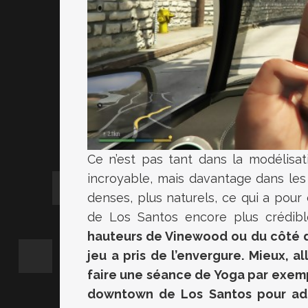
Ce n’est pas tant dans la modélis
incroyable, mais davantage dans les 
denses, plus naturels, ce qui a pour
de Los Santos encore plus crédib
hauteurs de Vinewood ou du côté d
jeu a pris de l’envergure. Mieux, 
faire une séance de Yoga par exemp
downtown de Los Santos pour adm