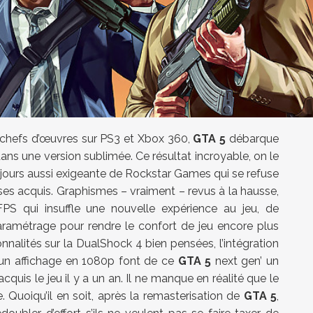
 chefs d’œuvres sur PS3 et Xbox 360,
GTA 5
débarque
ans une version sublimée. Ce résultat incroyable, on le
oujours aussi exigeante de Rockstar Games qui se refuse
r ses acquis. Graphismes – vraiment – revus à la hausse,
FPS qui insuffle une nouvelle expérience au jeu, de
aramétrage pour rendre le confort de jeu encore plus
nnalités sur la DualShock 4 bien pensées, l’intégration
un affichage en 1080p font de ce
GTA 5
next gen’ un
quis le jeu il y a un an. Il ne manque en réalité que le
. Quoiqu’il en soit, après la remasterisation de
GTA 5
,