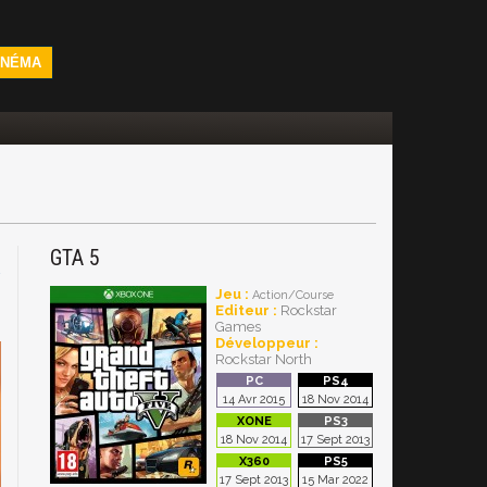
INÉMA
GTA 5
4
Jeu :
Action/Course
Editeur :
Rockstar
Games
Développeur :
Rockstar North
14 Avr 2015
18 Nov 2014
18 Nov 2014
17 Sept 2013
17 Sept 2013
15 Mar 2022