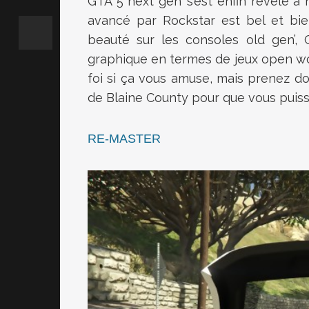
GTA 5 next gen’ s’est enfin révélé à 
avancé par Rockstar est bel et bie
beauté sur les consoles old gen’,
graphique en termes de jeux open w
foi si ça vous amuse, mais prenez do
de Blaine County pour que vous puissi
RE-MASTER