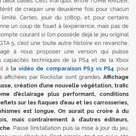
 deux balles. C’est vrai quoi, entre TOMB RAIDER,
intérêt de craquer une deuxième fois pour chacun
 limité. Certes, jouir du 1080p, et pour certains
onne un coup de fouet à l’expérience, mais pas de
compte courant si l’on possède déjà le jeu original
TA 5, c’est une toute autre histoire en revanche,
gagé à nous proposer une version qui puisse
es capacités techniques de la PS4 et de la Xbox
œil à
la vidéo de comparaison PS3 vs PS4
pour
s affichées par Rockstar sont grandes.
Affichage
sse, création d’une nouvelle végétation, trafic
ème d’éclairage plus performant, conditions
flets sur les flaques d’eau et les carrosseries,
phismes est longue. On aurait pu croire à du
is, mais contrairement à d’autres éditeurs,
âche
. Passé l’installation puis la mise à jour du jeu,