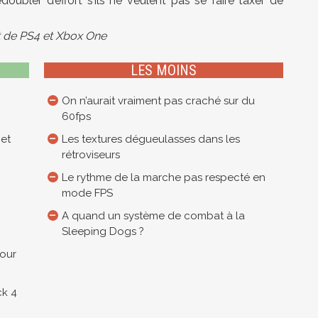
edoubler d’effort s’ils ne veulent pas se faire taxer de
st de PS4 et Xbox One
LES MOINS
On n’aurait vraiment pas craché sur du
60fps
 et
Les textures dégueulasses dans les
rétroviseurs
Le rythme de la marche pas respecté en
mode FPS
A quand un système de combat à la
Sleeping Dogs ?
pour
ck 4