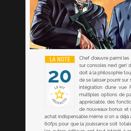
Chef d’œuvre parmi les
LA NOTE
sur consoles next gen’ d
20
doit à la philosophie t
de se laisser pourrir su
intégration d’une vue 
20
multiples options de p
appréciable, des fonctio
de nouveaux bonus et 
achat indispensable même si on a déjà ac
60fps pour que la jouissance soit totale