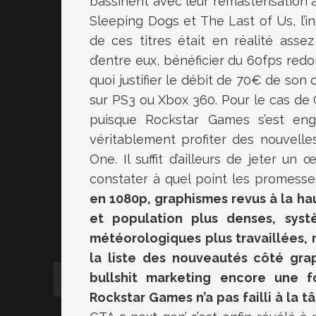
bassinent avec leur remasterisation à
Sleeping Dogs et The Last of Us, l’
de ces titres était en réalité assez
d’entre eux, bénéficier du 60fps red
quoi justifier le débit de 70€ de son 
sur PS3 ou Xbox 360. Pour le cas de G
puisque Rockstar Games s’est en
véritablement profiter des nouvell
One. Il suffit d’ailleurs de jeter un 
constater à quel point les promesse
en 1080p, graphismes revus à la hau
et population plus denses, syst
météorologiques plus travaillées, re
la liste des nouveautés côté gra
bullshit marketing encore une fo
Rockstar Games n’a pas failli à la t