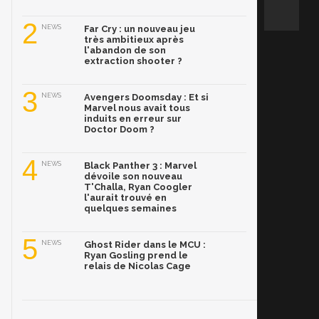
2
NEWS
Far Cry : un nouveau jeu
très ambitieux après
l'abandon de son
extraction shooter ?
3
NEWS
Avengers Doomsday : Et si
Marvel nous avait tous
induits en erreur sur
Doctor Doom ?
4
NEWS
Black Panther 3 : Marvel
dévoile son nouveau
T'Challa, Ryan Coogler
l'aurait trouvé en
quelques semaines
5
NEWS
Ghost Rider dans le MCU :
Ryan Gosling prend le
relais de Nicolas Cage