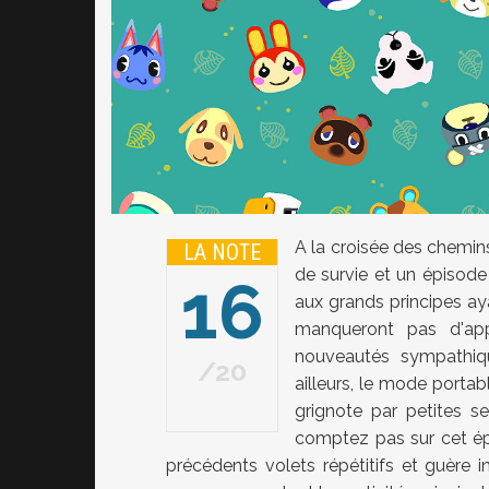
A la croisée des chemin
LA NOTE
de survie et un épisode
16
aux grands principes aya
manqueront pas d'app
nouveautés sympathiq
20
ailleurs, le mode portab
grignote par petites s
comptez pas sur cet ép
précédents volets répétitifs et guère in