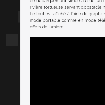
de débarquement située au sud, un b
rivière tortueuse servant d'obstacle 
Le tout est affiché à l'aide de graphi
mode portable comme en mode télévi
effets de lumière.