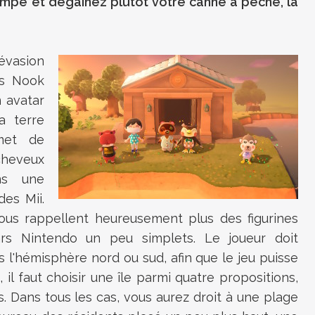
pompe et dégainez plutôt votre canne à pêche, la
évasion
es Nook
n avatar
a terre
rmet de
 cheveux
ns une
es Mii.
ous rappellent heureusement plus des figurines
rs Nintendo un peu simplets. Le joueur doit
s l'hémisphère nord ou sud, afin que le jeu puisse
 il faut choisir une île parmi quatre propositions,
. Dans tous les cas, vous aurez droit à une plage