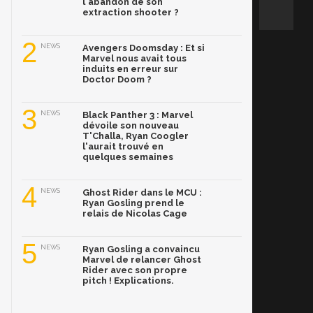
l'abandon de son
extraction shooter ?
2
NEWS
Avengers Doomsday : Et si
Marvel nous avait tous
induits en erreur sur
Doctor Doom ?
3
NEWS
Black Panther 3 : Marvel
dévoile son nouveau
T'Challa, Ryan Coogler
l'aurait trouvé en
quelques semaines
4
NEWS
Ghost Rider dans le MCU :
Ryan Gosling prend le
relais de Nicolas Cage
5
NEWS
Ryan Gosling a convaincu
Marvel de relancer Ghost
Rider avec son propre
pitch ! Explications.