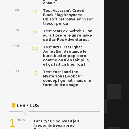
enfin ?
TEST
17
Test Assassin’s Creed
Black Flag Resynced :
Ubisoft retrouve enfin son
trésor perdu
TEST
11
Test StarFox Switch 2 : on
aurait préféré un remake
de StarFox Adventures…
TEST
19
Test 007 First Light :
James Bond relance le
blockbuster pop-corn
comme on n'en fait plus,
et ça fait un bien fou !
TEST
15
Test Yoshi and the
Mysterious Book : un
concept génial, mais une
formule trop sage
LES + LUS
1
NEWS
Far Cry : un nouveau jeu
très ambitieux après