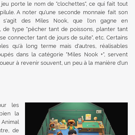
 jeu porte le nom de "clochettes", ce qui fait tout
pilule. A noter qu'une seconde monnaie fait son
l s'agit des Miles Nook, que l'on gagne en
 de type "pêcher tant de poissons, planter tant
se connecter tant de jours de suite", etc. Certains
les qu'à long terme mais d'autres, réalisables
pés dans la catégorie "Miles Nook +", servent
 joueur à revenir souvent, un peu à la manière d'un
our les
bien la
n Animal
utre, de