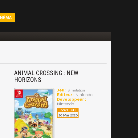
INÉMA
ANIMAL CROSSING : NEW
h
HORIZONS
Jeu :
Simulation
Editeur :
Nintendo
Développeur :
Nintendo
20 Mar 2020