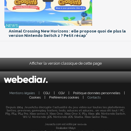
Animal Crossing New Horizons : elle propose quoi de plus la
version Nintendo Switch 2 ? Petit récap'
Afficher la version classique de cette page
Mentions légales
|
CGU
|
CGV
|
Politique données personnelles
|
Cookies
|
Préférences cookies
|
Contacts
Depuis 2004, JeuxActu décrypte l'actualité du jeu vidéo sur toutes les plateformes.
Sorties, previews, gameplay, trailers, tests, astuces et soluces... on vous dit tout ! PC,
PS5, PS4, PS4 Pro, Xbox series X, Xbox One, Xbox One X, PS3, Xbox 360, Nintendo Switch,
Wii U, Nintendo 3DS, Nintendo 2DS, Stadia, Xbox Game Pass...
Jeuxactu.com est édité par
Webedia
Réalisation Vitalyn