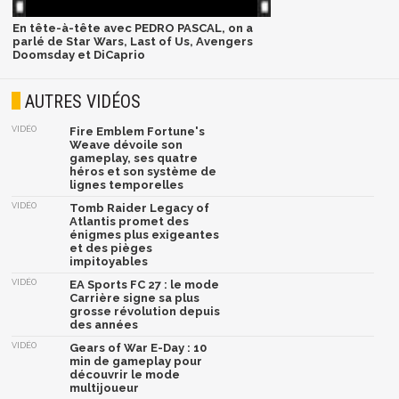
En tête-à-tête avec PEDRO PASCAL, on a
parlé de Star Wars, Last of Us, Avengers
Doomsday et DiCaprio
AUTRES VIDÉOS
VIDÉO
Fire Emblem Fortune's
Weave dévoile son
gameplay, ses quatre
héros et son système de
lignes temporelles
VIDÉO
Tomb Raider Legacy of
Atlantis promet des
énigmes plus exigeantes
et des pièges
impitoyables
VIDÉO
EA Sports FC 27 : le mode
Carrière signe sa plus
grosse révolution depuis
des années
VIDÉO
Gears of War E-Day : 10
min de gameplay pour
découvrir le mode
multijoueur