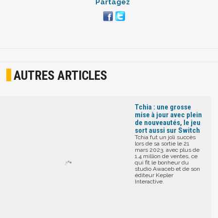
Partagez
AUTRES ARTICLES
Tchia : une grosse
mise à jour avec plein
de nouveautés, le jeu
sort aussi sur Switch
Tchia fut un joli succès
lors de sa sortie le 21
mars 2023, avec plus de
1.4 million de ventes, ce
qui fit le bonheur du
studio Awaceb et de son
éditeur Kepler
Interactive.