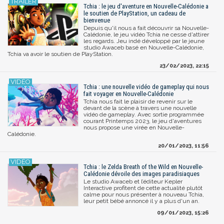
Tchia : le jeu d'aventure en Nouvelle-Calédonie a
le soutien de PlayStation, un cadeau de
bienvenue
Depuis qu'il nous a fait découvrir sa Nouvelle-
Calédonie, le jeu vidéo Tchia ne cesse d'attirer
les regards. Jeu indé développé par le jeune
studio Awaceb basé en Nouvelle-Calédonie,
Tchia va avoir le soutien de PlayStation.
23/02/2023, 22:15
Tchia : une nouvelle vidéo de gameplay qui nous
fait voyager en Nouvelle-Calédonie
Tchia nous fait le plaisir de revenir sur le
devant de la scène à travers une nouvelle
vidéo de gameplay. Avec sortie programmée
courant Printemps 2023, le jeu d'aventures
nous propose une virée en Nouvelle-
Calédonie.
20/01/2023, 11:56
Tchia : le Zelda Breath of the Wild en Nouvelle-
Calédonie dévoile des images paradisiaques
Le studio Awaceb et l’éditeur Kepler
Interactive profitent de cette actualité plutôt
calme pour nous présenter à nouveau Tchia,
leur petit bébé annoncé il y a plus d'un an.
09/01/2023, 15:26