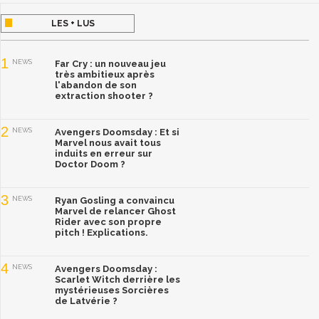
LES + LUS
1
NEWS
Far Cry : un nouveau jeu
très ambitieux après
l'abandon de son
extraction shooter ?
2
NEWS
Avengers Doomsday : Et si
Marvel nous avait tous
induits en erreur sur
Doctor Doom ?
3
NEWS
Ryan Gosling a convaincu
Marvel de relancer Ghost
Rider avec son propre
pitch ! Explications.
4
NEWS
Avengers Doomsday :
Scarlet Witch derrière les
mystérieuses Sorcières
de Latvérie ?