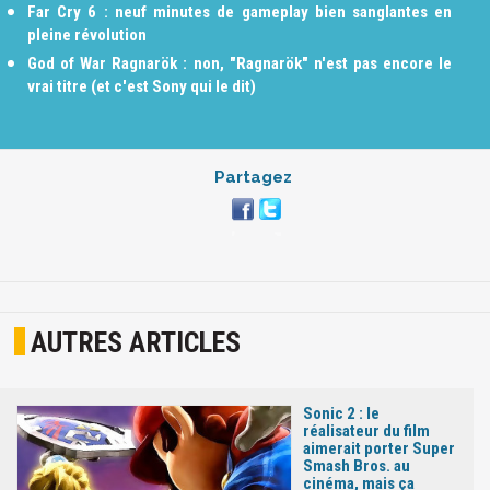
Far Cry 6 : neuf minutes de gameplay bien sanglantes en
pleine révolution
God of War Ragnarök : non, "Ragnarök" n'est pas encore le
vrai titre (et c'est Sony qui le dit)
Partagez
AUTRES ARTICLES
Sonic 2 : le
réalisateur du film
aimerait porter Super
Smash Bros. au
cinéma, mais ça