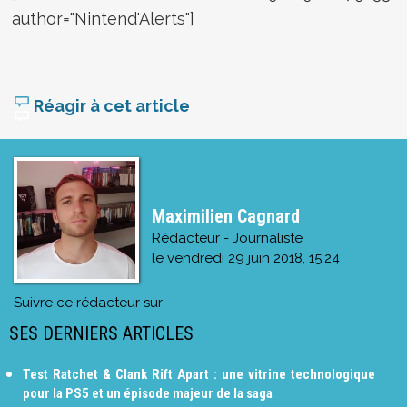
author="Nintend'Alerts"]
Réagir à cet article
Maximilien Cagnard
Rédacteur - Journaliste
le
vendredi 29 juin 2018, 15:24
Suivre ce rédacteur sur
SES DERNIERS ARTICLES
Test Ratchet & Clank Rift Apart : une vitrine technologique
pour la PS5 et un épisode majeur de la saga