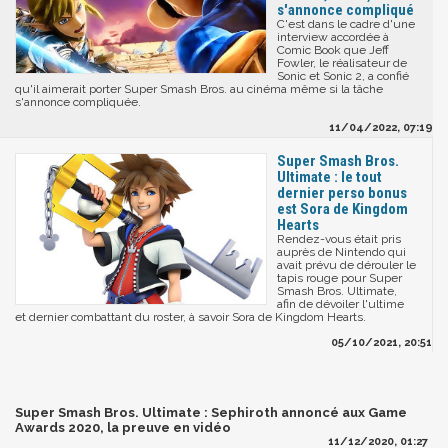
s'annonce compliqué
C'est dans le cadre d'une
interview accordée à
Comic Book que Jeff
Fowler, le réalisateur de
Sonic et Sonic 2, a confié
qu'il aimerait porter Super Smash Bros. au cinéma même si la tâche
s'annonce compliquée.
11/04/2022, 07:19
Super Smash Bros.
Ultimate : le tout
dernier perso bonus
est Sora de Kingdom
Hearts
Rendez-vous était pris
auprès de Nintendo qui
avait prévu de dérouler le
tapis rouge pour Super
Smash Bros. Ultimate,
afin de dévoiler l'ultime
et dernier combattant du roster, à savoir Sora de Kingdom Hearts.
05/10/2021, 20:51
Super Smash Bros. Ultimate : Sephiroth annoncé aux Game
Awards 2020, la preuve en vidéo
11/12/2020, 01:27