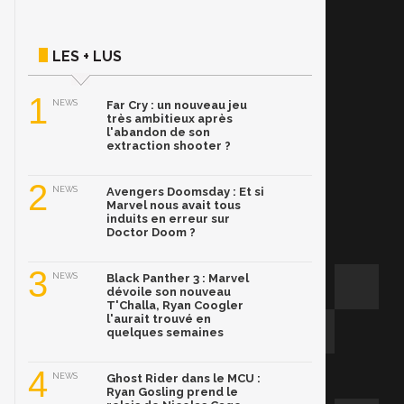
LES + LUS
1
NEWS
Far Cry : un nouveau jeu
très ambitieux après
l'abandon de son
extraction shooter ?
2
NEWS
Avengers Doomsday : Et si
Marvel nous avait tous
induits en erreur sur
Doctor Doom ?
3
NEWS
Black Panther 3 : Marvel
dévoile son nouveau
T'Challa, Ryan Coogler
l'aurait trouvé en
quelques semaines
4
NEWS
Ghost Rider dans le MCU :
Ryan Gosling prend le