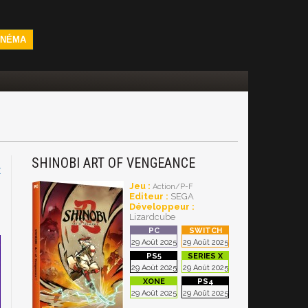
INÉMA
SHINOBI ART OF VENGEANCE
X
Jeu :
Action/P-F
Editeur :
SEGA
Développeur :
Lizardcube
29 Août 2025
29 Août 2025
29 Août 2025
29 Août 2025
29 Août 2025
29 Août 2025