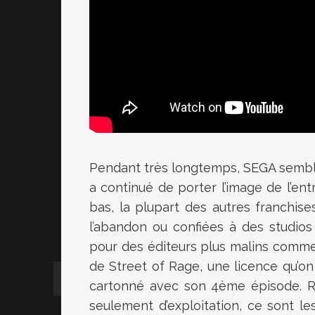
Pendant très longtemps, SEGA sembla
a continué de porter l’image de l’en
bas, la plupart des autres franchise
l’abandon ou confiées à des studio
pour des éditeurs plus malins comme
de Street of Rage, une licence qu’on
cartonné avec son 4ème épisode. Ré
seulement d’exploitation, ce sont les