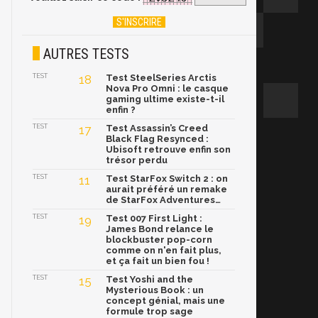
AUTRES TESTS
TEST
18
Test SteelSeries Arctis
Nova Pro Omni : le casque
gaming ultime existe-t-il
enfin ?
TEST
17
Test Assassin’s Creed
Black Flag Resynced :
Ubisoft retrouve enfin son
trésor perdu
TEST
11
Test StarFox Switch 2 : on
aurait préféré un remake
de StarFox Adventures…
TEST
19
Test 007 First Light :
James Bond relance le
blockbuster pop-corn
comme on n'en fait plus,
et ça fait un bien fou !
TEST
15
Test Yoshi and the
Mysterious Book : un
concept génial, mais une
formule trop sage