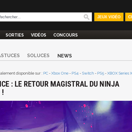
JEUX VIDÉO
C
SORTIES
VIDÉOS
CONCOURS
ASTUCES
SOLUCES
NEWS
galement disponible sur :
PC
-
Xbox One
-
PS4
-
Switch
-
PS5
-
XBOX Series 
NCE : LE RETOUR MAGISTRAL DU NINJA
 !