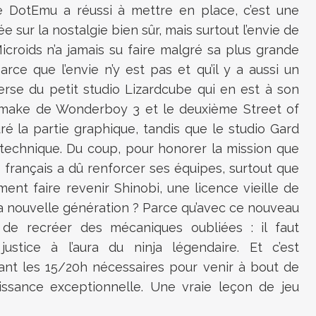
que DotEmu a réussi à mettre en place, c’est une
ée sur la nostalgie bien sûr, mais surtout l’envie de
icroids n’a jamais su faire malgré sa plus grande
ce que l’envie n’y est pas et qu’il y a aussi un
verse du petit studio Lizardcube qui en est à son
 remake de Wonderboy 3 et le deuxième Street of
ré la partie graphique, tandis que le studio Gard
 technique. Du coup, pour honorer la mission que
 français a dû renforcer ses équipes, surtout que
nt faire revenir Shinobi, une licence vieille de
la nouvelle génération ? Parce qu’avec ce nouveau
t de recréer des mécaniques oubliées : il faut
ustice à l’aura du ninja légendaire. Et c’est
ant les 15/20h nécessaires pour venir à bout de
ssance exceptionnelle. Une vraie leçon de jeu