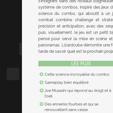
s’intègrent dans des niveaux soigneus
système de combos, inspiré des jeux d
science du combo, qui aboutit à un j
combat combine challenge et straté
précision et anticipation, avec des sé
puis, visuellement, le jeu est un peti
pensé pour servir la mise en scène e
panoramas. Lizardcube démontre une fois
tarde de savoir quel est le prochain proje
LES PLUS
Cette science incroyable du combo
Gameplay bien équilibré
Joe Musashi qui répond au doigt et à
l’oeil
Des ennemis fourbes et qui se
renouvellent sans cesse