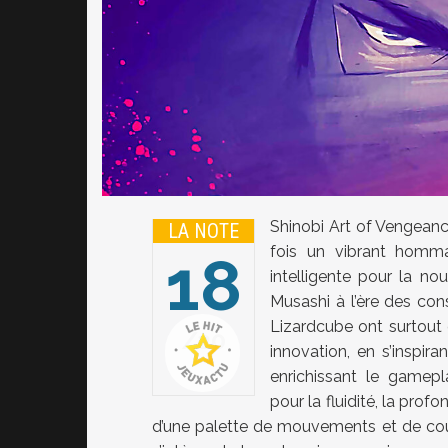
Shinobi Art of Vengeanc
LA NOTE
fois un vibrant homm
18
intelligente pour la no
Musashi à l’ère des con
Lizardcube ont surtout co
20
innovation, en s’inspi
enrichissant le game
pour la fluidité, la pro
d’une palette de mouvements et de cou