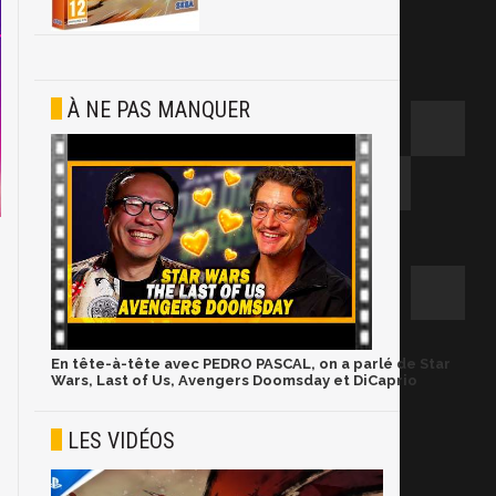
À NE PAS MANQUER
En tête-à-tête avec PEDRO PASCAL, on a parlé de Star
Wars, Last of Us, Avengers Doomsday et DiCaprio
LES VIDÉOS