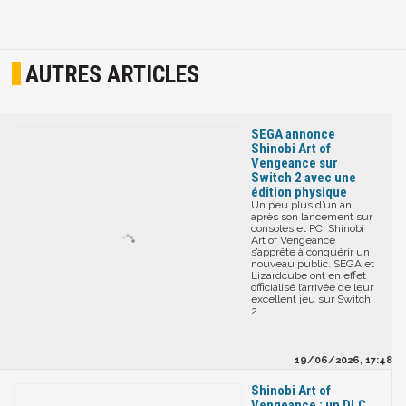
AUTRES ARTICLES
SEGA annonce
Shinobi Art of
Vengeance sur
Switch 2 avec une
édition physique
Un peu plus d’un an
après son lancement sur
consoles et PC, Shinobi
Art of Vengeance
s’apprête à conquérir un
nouveau public. SEGA et
Lizardcube ont en effet
officialisé l’arrivée de leur
excellent jeu sur Switch
2.
19/06/2026, 17:48
Shinobi Art of
Vengeance : un DLC