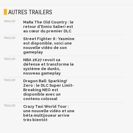
AUTRES TRAILERS
TRAILER
Mafia The Old Country : le
retour d'Ennio Salieri est
au cœur du premier DLC
TRAILER
Street Fighter 6 : Yasmine
est disponible, voici une
nouvelle vidéo de son
gameplay
TRAILER
NBA 2K27 revoit sa
défense et transforme le
système de dunks,
nouveau gameplay
TRAILER
Dragon Ball: Sparking!
Zero : le DLC Super Limit-
Breaking NEO est
disponible avec un
contenu colossal
TRAILER
Crazy Taxi World Tour :
une nouvelle vidéo et une
bêta multijoueur arrive
très bientôt