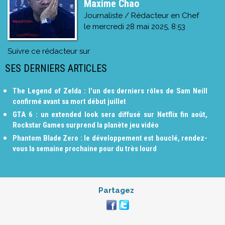
Maxime Chao
Journaliste / Rédacteur en Chef
le
mercredi 28 mai 2025, 8:53
Suivre ce rédacteur sur
SES DERNIERS ARTICLES
The Legend of Zelda : l'un des derniers rôles de Sam Neill
confirmé avant sa mort début juillet
GTA 6 : un extended look sera diffusé sur Netflix fin août,
Rockstar Games surprend la planète jeu vidéo
Phantom Blade Zero : le développement est bouclé, rendez-
vous la semaine prochaine pour du très lourd
Partagez