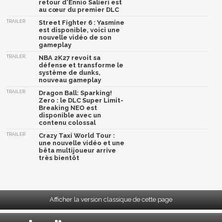
retour d'Ennio Salieri est
au cœur du premier DLC
TRAILER
Street Fighter 6 : Yasmine
est disponible, voici une
nouvelle vidéo de son
gameplay
TRAILER
NBA 2K27 revoit sa
défense et transforme le
système de dunks,
nouveau gameplay
TRAILER
Dragon Ball: Sparking!
Zero : le DLC Super Limit-
Breaking NEO est
disponible avec un
contenu colossal
TRAILER
Crazy Taxi World Tour :
une nouvelle vidéo et une
bêta multijoueur arrive
très bientôt
Afficher la version classique de cette page