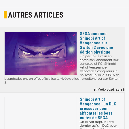
AUTRES ARTICLES
SEGA annonce
Shinobi Art of
Vengeance sur
Switch 2 avec une
édition physique
Un peu plus d’un an
après son lancement sur
consoles et PC, Shinobi
Art of Vengeance
s’apprête à conquérir un
nouveau public. SEGA et
Lizardcube ont en effet officialisé l’arrivée de leur excellent jeu sur Switch
2.
19/06/2026, 17:48
Shinobi Art of
Vengeance : un DLC
crossover pour
affronter les boss
cultes de SEGA
On le sait depuis l'été
dernier qu'un DLC pour