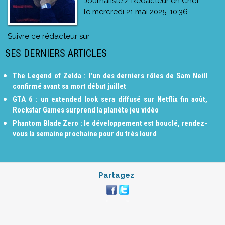
Journaliste / Rédacteur en Chef
le
mercredi 21 mai 2025, 10:36
Suivre ce rédacteur sur
SES DERNIERS ARTICLES
The Legend of Zelda : l'un des derniers rôles de Sam Neill
confirmé avant sa mort début juillet
GTA 6 : un extended look sera diffusé sur Netflix fin août,
Rockstar Games surprend la planète jeu vidéo
Phantom Blade Zero : le développement est bouclé, rendez-
vous la semaine prochaine pour du très lourd
Partagez