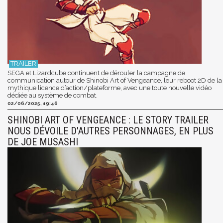
SEGA et Lizardcube continuent de dérouler la campagne de
communication autour de Shinobi Art of Vengeance, leur reboot 2D de la
mythique licence d’action/plateforme, avec une toute nouvelle vidéo
dédiée au système de combat.
02/06/2025, 19:46
SHINOBI ART OF VENGEANCE : LE STORY TRAILER
NOUS DÉVOILE D'AUTRES PERSONNAGES, EN PLUS
DE JOE MUSASHI