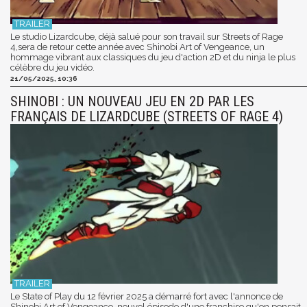
Le studio Lizardcube, déjà salué pour son travail sur Streets of Rage
4,sera de retour cette année avec Shinobi Art of Vengeance, un
hommage vibrant aux classiques du jeu d'action 2D et du ninja le plus
célèbre du jeu vidéo.
21/05/2025, 10:36
SHINOBI : UN NOUVEAU JEU EN 2D PAR LES
FRANÇAIS DE LIZARDCUBE (STREETS OF RAGE 4)
Le State of Play du 12 février 2025 a démarré fort avec l'annonce de
Shinobi Art of Vengeance, nouvel épisode d'une franchise qu'on pensait