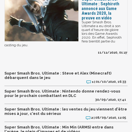
Ultimate : Sephiroth
annoncé aux Game
Awards 2020, la
preuve en vidéo
Super Smash Bros.
Ultimate a eu droit à son
quart d'heure de gloire
lors des Game Awards
2020. En effet, Sephiroth
fera bientôt partie du
casting du jeu.
11/12/2020, 01:27
Super Smash Bros. Ultimate : Steve et Alex (Minecraft)
débarquent dans le jeu
01/10/2020, 16:33
1 |
Super Smash Bros. Ultimate : Nintendo donne rendez-vous
pour le prochain combattant en DLC
30/09/2020, 17:41
Super Smash Bros. Ultimate : les ventes du jeu viennent d'être
mises à jour, c'est du sérieux
08/09/2020, 12:05
2 |
Super Smash Bros. Ultimate : Min Min (ARMS) entre dans
l'arène, le plein d'images et de vidéos