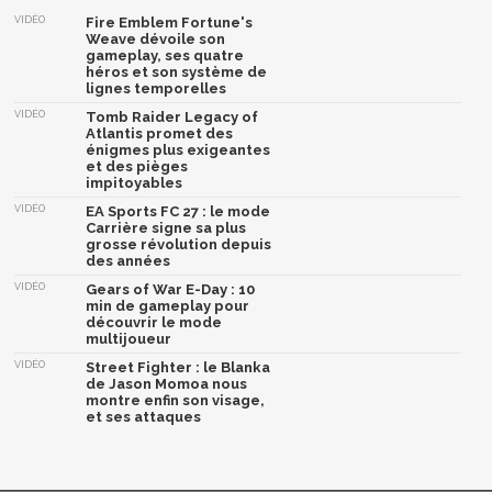
VIDÉO
Fire Emblem Fortune's
Weave dévoile son
gameplay, ses quatre
héros et son système de
lignes temporelles
VIDÉO
Tomb Raider Legacy of
Atlantis promet des
énigmes plus exigeantes
et des pièges
impitoyables
VIDÉO
EA Sports FC 27 : le mode
Carrière signe sa plus
grosse révolution depuis
des années
VIDÉO
Gears of War E-Day : 10
min de gameplay pour
découvrir le mode
multijoueur
VIDÉO
Street Fighter : le Blanka
de Jason Momoa nous
montre enfin son visage,
et ses attaques