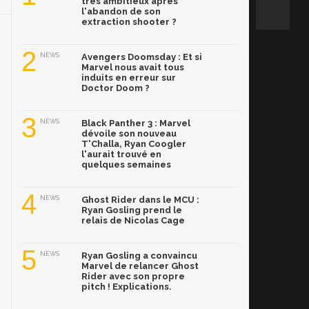
très ambitieux après
l'abandon de son
extraction shooter ?
2
NEWS
Avengers Doomsday : Et si
Marvel nous avait tous
induits en erreur sur
Doctor Doom ?
3
NEWS
Black Panther 3 : Marvel
dévoile son nouveau
T'Challa, Ryan Coogler
l'aurait trouvé en
quelques semaines
4
NEWS
Ghost Rider dans le MCU :
Ryan Gosling prend le
relais de Nicolas Cage
5
NEWS
Ryan Gosling a convaincu
Marvel de relancer Ghost
Rider avec son propre
pitch ! Explications.