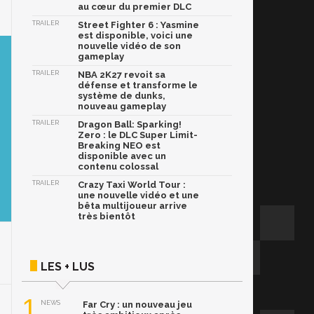
au cœur du premier DLC
TRAILER
Street Fighter 6 : Yasmine
est disponible, voici une
nouvelle vidéo de son
gameplay
TRAILER
NBA 2K27 revoit sa
défense et transforme le
système de dunks,
nouveau gameplay
TRAILER
Dragon Ball: Sparking!
Zero : le DLC Super Limit-
Breaking NEO est
disponible avec un
contenu colossal
TRAILER
Crazy Taxi World Tour :
une nouvelle vidéo et une
bêta multijoueur arrive
très bientôt
LES + LUS
1
NEWS
Far Cry : un nouveau jeu