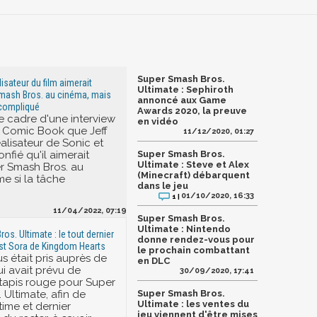
Super Smash Bros.
lisateur du film aimerait
Ultimate : Sephiroth
Smash Bros. au cinéma, mais
annoncé aux Game
compliqué
Awards 2020, la preuve
le cadre d'une interview
en vidéo
 Comic Book que Jeff
11/12/2020, 01:27
éalisateur de Sonic et
onfié qu'il aimerait
Super Smash Bros.
Ultimate : Steve et Alex
r Smash Bros. au
(Minecraft) débarquent
e si la tâche
dans le jeu
01/10/2020, 16:33
1 |
11/04/2022, 07:19
Super Smash Bros.
Ultimate : Nintendo
s. Ultimate : le tout dernier
donne rendez-vous pour
st Sora de Kingdom Hearts
le prochain combattant
 était pris auprès de
en DLC
i avait prévu de
30/09/2020, 17:41
 tapis rouge pour Super
 Ultimate, afin de
Super Smash Bros.
Ultimate : les ventes du
ltime et dernier
jeu viennent d'être mises