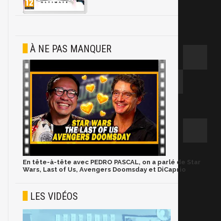
À NE PAS MANQUER
En tête-à-tête avec PEDRO PASCAL, on a parlé de Star
Wars, Last of Us, Avengers Doomsday et DiCaprio
LES VIDÉOS