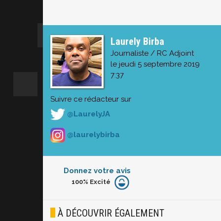
Laurely Birba
Journaliste / RC Adjoint
le jeudi 5 septembre 2019
7:37
Suivre ce rédacteur sur
@LaurelyJA
@laurelybirba
Donnez votre avis
100%
Excité
Furieux
Blasé
À DÉCOUVRIR ÉGALEMENT