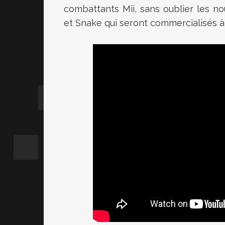
combattants Mii, sans oublier les no
et Snake qui seront commercialisés à