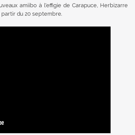
uveaux amiibo à l'effigie de Carapuce, Herbizarre
 partir du 20 septembre.