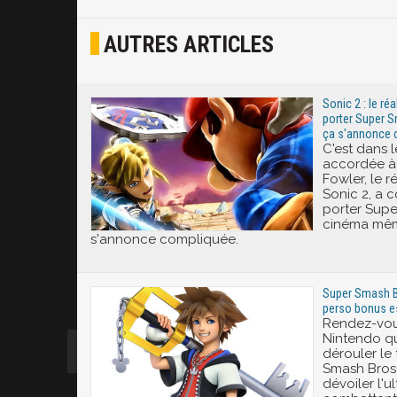
Osef
AUTRES ARTICLES
Joyeux
Excité
Sonic 2 : le réa
porter Super 
ça s'annonce 
C'est dans 
accordée à
Fowler, le r
Sonic 2, a c
porter Supe
cinéma mêm
s'annonce compliquée.
Super Smash Bro
perso bonus e
Rendez-vous
Nintendo qu
dérouler le
Smash Bros.
dévoiler l'u