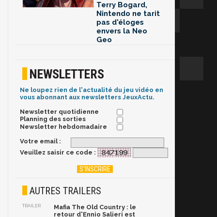
Terry Bogard,
Nintendo ne tarit
pas d'éloges
envers la Neo
Geo
NEWSLETTERS
Ne loupez rien de l'actualité du jeu vidéo en
vous abonnant aux newsletters JeuxActu.
Newsletter quotidienne
Planning des sorties
Newsletter hebdomadaire
Votre email :
Veuillez saisir ce code :
AUTRES TRAILERS
TRAILER
Mafia The Old Country : le
retour d'Ennio Salieri est