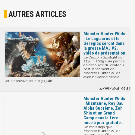
AUTRES ARTICLES
Monster Hunter Wilds
: Le Lagiacrus et le
Seregios seront dans
la grosse MAJ #2,
vidéo de présentation
Le Capcom Spotlight du
27 juin 2025 aura permis
de découvrir du contenu
post-lancement de
Monster Hunter Wilds
avec la Grande Mise à
Jour 2 prévue pour le 30 juin.
27/06/2025, 09:58
Monster Hunter Wilds
: Mizutsune, Rey Dau
Alpha Suprême, Zoh
Shia et un Grand-
Camp dans la 1ère
mise à jour gratuite...
Un mois déjà que
Monster Hunter Wilds
est sorti et qu'il a