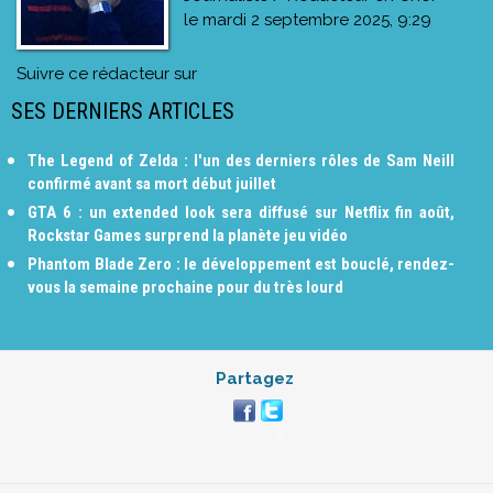
le
mardi 2 septembre 2025, 9:29
Suivre ce rédacteur sur
SES DERNIERS ARTICLES
The Legend of Zelda : l'un des derniers rôles de Sam Neill
confirmé avant sa mort début juillet
GTA 6 : un extended look sera diffusé sur Netflix fin août,
Rockstar Games surprend la planète jeu vidéo
Phantom Blade Zero : le développement est bouclé, rendez-
vous la semaine prochaine pour du très lourd
Partagez