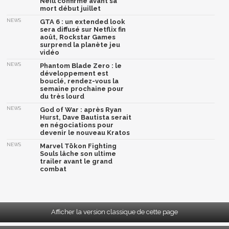
Neill confirmé avant sa
mort début juillet
NEWS
GTA 6 : un extended look
sera diffusé sur Netflix fin
août, Rockstar Games
surprend la planète jeu
vidéo
NEWS
Phantom Blade Zero : le
développement est
bouclé, rendez-vous la
semaine prochaine pour
du très lourd
NEWS
God of War : après Ryan
Hurst, Dave Bautista serait
en négociations pour
devenir le nouveau Kratos
NEWS
Marvel Tōkon Fighting
Souls lâche son ultime
trailer avant le grand
combat
Afficher la version classique de cette page