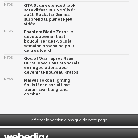
NEWS
GTA 6 : un extended look
sera diffusé sur Netflix fin
août, Rockstar Games
surprend la planète jeu
vidéo
NEWS
Phantom Blade Zero : le
développement est
bouclé, rendez-vous la
semaine prochaine pour
du très lourd
NEWS
God of War : après Ryan
Hurst, Dave Bautista serait
en négociations pour
devenir le nouveau Kratos
NEWS
Marvel Tōkon Fighting
Souls lâche son ultime
trailer avant le grand
combat
Afficher la version classique de cette page