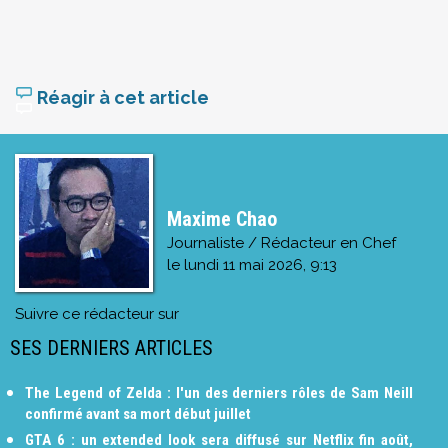
Réagir à cet article
Maxime Chao
Journaliste / Rédacteur en Chef
le
lundi 11 mai 2026, 9:13
Suivre ce rédacteur sur
SES DERNIERS ARTICLES
The Legend of Zelda : l'un des derniers rôles de Sam Neill
confirmé avant sa mort début juillet
GTA 6 : un extended look sera diffusé sur Netflix fin août,