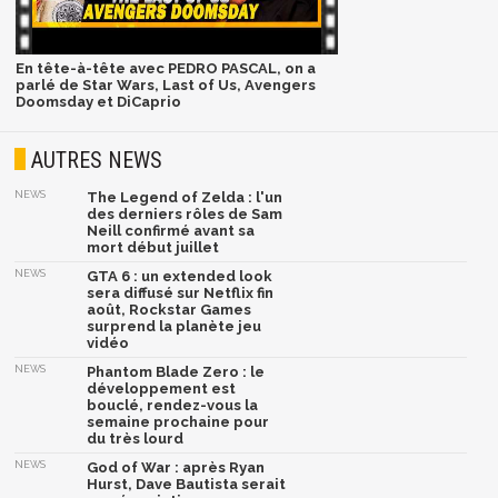
En tête-à-tête avec PEDRO PASCAL, on a
parlé de Star Wars, Last of Us, Avengers
Doomsday et DiCaprio
AUTRES NEWS
NEWS
The Legend of Zelda : l'un
des derniers rôles de Sam
Neill confirmé avant sa
mort début juillet
NEWS
GTA 6 : un extended look
sera diffusé sur Netflix fin
août, Rockstar Games
surprend la planète jeu
vidéo
NEWS
Phantom Blade Zero : le
développement est
bouclé, rendez-vous la
semaine prochaine pour
du très lourd
NEWS
God of War : après Ryan
Hurst, Dave Bautista serait