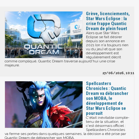
Grève, licenciements,
Star Wars Eclipse : la
crise frappe Quantic
Dream de plein fouet
Alors que Star Wars
Eclipse se fait désirer
depuis son annonce en
2021 (on n'a toujours rien
vu du jeu) et que son
développement est
régulièrement décrit
comme compliqué, Quantic Dream traverse aujourd'hui une crise
majeure.
27/06/2026, 10:11
Spellcasters
Chronicles : Quantic
Dream va débrancher
son MOBA, le
développement de
Star Wars Eclipse se
poursuit
C'était inévitable compte-
tenu de la situation, et
c'est désormais officiel :
Spellcasters Chronicles
va ferme ses portes dans quelques semaines, la décision a été prise par
Quantic Dream de débrancher son MOBA.