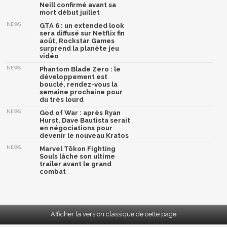
Neill confirmé avant sa
mort début juillet
NEWS
GTA 6 : un extended look
sera diffusé sur Netflix fin
août, Rockstar Games
surprend la planète jeu
vidéo
NEWS
Phantom Blade Zero : le
développement est
bouclé, rendez-vous la
semaine prochaine pour
du très lourd
NEWS
God of War : après Ryan
Hurst, Dave Bautista serait
en négociations pour
devenir le nouveau Kratos
NEWS
Marvel Tōkon Fighting
Souls lâche son ultime
trailer avant le grand
combat
Afficher la version classique de cette page