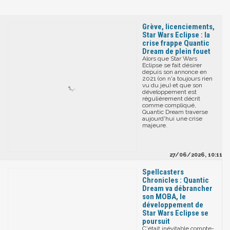
Grève, licenciements,
Star Wars Eclipse : la
crise frappe Quantic
Dream de plein fouet
Alors que Star Wars
Eclipse se fait désirer
depuis son annonce en
2021 (on n'a toujours rien
vu du jeu) et que son
développement est
régulièrement décrit
comme compliqué,
Quantic Dream traverse
aujourd'hui une crise
majeure.
27/06/2026, 10:11
Spellcasters
Chronicles : Quantic
Dream va débrancher
son MOBA, le
développement de
Star Wars Eclipse se
poursuit
C'était inévitable compte-