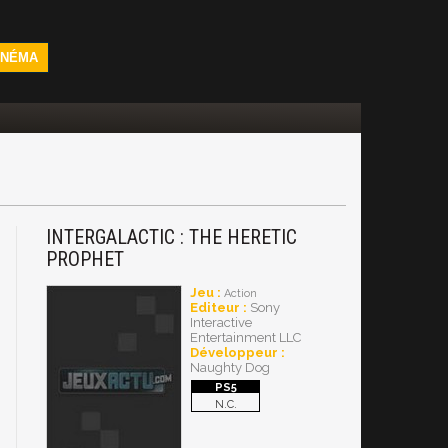
INÉMA
INTERGALACTIC : THE HERETIC
PROPHET
Jeu :
Action
Editeur :
Sony
Interactive
Entertainment LLC
Développeur :
Naughty Dog
N.C.