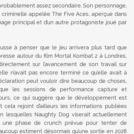
a probablement assez secondaire. Son personnage,
on criminelle appelée The Five Aces, aperçue dans
nage principal et d’un autre protagoniste joué par
ousse à penser que le jeu arrivera plus tard que
resse autour du film
Mortal Kombat 2
à Londres,
directement sur l’avancement de son travail sur
’elle n’avait pas encore terminé ce qu’elle avait à
déclaration peut vouloir dire beaucoup de choses,
 que les sessions de performance capture et
cours, ce qui suggère que le développement est
cela rejoint d’ailleurs les informations publiées
on lesquelles Naughty Dog viserait actuellement
ec une phase de crunch prévue pour tenter de
eaucoup estiment désormais qu’une sortie en 2028