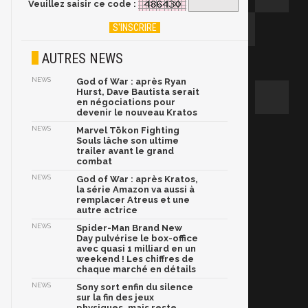
Veuillez saisir ce code :
AUTRES NEWS
NEWS
God of War : après Ryan
Hurst, Dave Bautista serait
en négociations pour
devenir le nouveau Kratos
NEWS
Marvel Tōkon Fighting
Souls lâche son ultime
trailer avant le grand
combat
NEWS
God of War : après Kratos,
la série Amazon va aussi à
remplacer Atreus et une
autre actrice
NEWS
Spider-Man Brand New
Day pulvérise le box-office
avec quasi 1 milliard en un
weekend ! Les chiffres de
chaque marché en détails
NEWS
Sony sort enfin du silence
sur la fin des jeux
physiques, mais reste