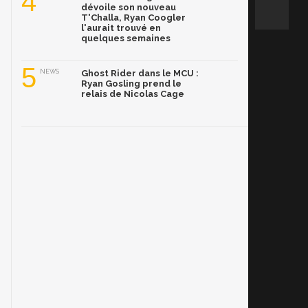
4
dévoile son nouveau
T'Challa, Ryan Coogler
l'aurait trouvé en
quelques semaines
5
NEWS
Ghost Rider dans le MCU :
Ryan Gosling prend le
relais de Nicolas Cage