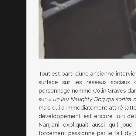
Tout est parti d’une ancienne interv
surface sur les réseaux sociaux ce
personnage nommé Colin Graves dans le
sur
« un jeu Naughty Dog qui sortira
mais qui a immédiatement attiré l’att
développement est encore loin d’êt
Nanjiani expliquait aussi qu’il jo
forcément passionné par le fait d’y j