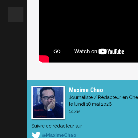
Maxime Chao
Journaliste / Rédacteur en Che
le lundi 18 mai 2026
12:39
Suivre ce rédacteur sur
@MaximeChao