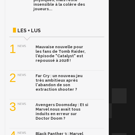
insensible à la colère des
joueurs...
LES + LUS
1
NEWS
Mauvaise nouvelle pour
les fans de Tomb Raider,
l'épisode "Catalyst" est
repoussé à 2028 !
2
NEWS
Far Cry : un nouveau jeu
très ambitieux après
l'abandon de son
extraction shooter ?
3
NEWS
Avengers Doomsday : Et si
Marvel nous avait tous
induits en erreur sur
Doctor Doom ?
NEWS
Black Panther 3 : Marvel