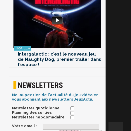
Intergalactic : c'est le nouveau jeu
de Naughty Dog, premier trailer dans
l'espace !
NEWSLETTERS
Ne loupez rien de l'actualité du jeu vidéo en
vous abonnant aux newsletters JeuxActu.
Newsletter quotidienne
Planning des sorties
Newsletter hebdomadaire
Votre email :