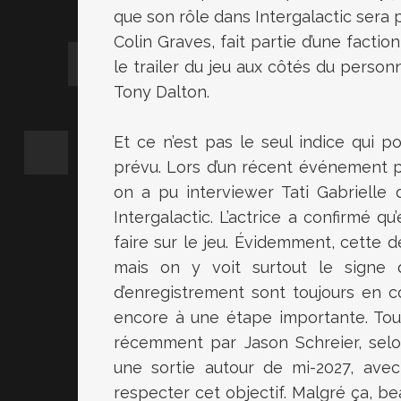
que son rôle dans Intergalactic ser
Colin Graves, fait partie d’une facti
le trailer du jeu aux côtés du person
Tony Dalton
.
Et ce n’est pas le seul indice qui p
prévu. Lors d’un récent événement p
on a pu interviewer Tati Gabrielle 
Intergalactic. L’actrice a confirmé qu
faire sur le jeu. Évidemment, cette 
mais on y voit surtout le signe
d’enregistrement sont toujours en 
encore à une étape importante. Tout 
récemment par
Jason Schreier
, sel
une sortie autour de mi-2027, av
respecter cet objectif. Malgré ça, b