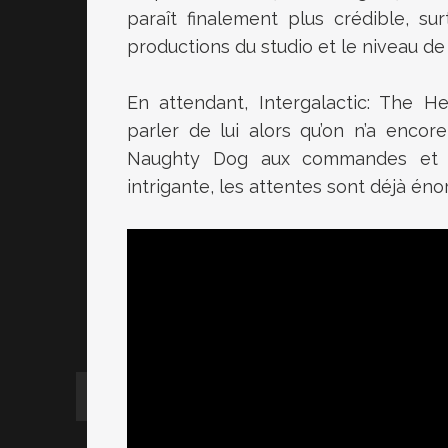
paraît finalement plus crédible, su
productions du studio et le niveau de 
En attendant, Intergalactic: The 
parler de lui alors qu’on n’a enco
Naughty Dog aux commandes et un
intrigante, les attentes sont déjà éno