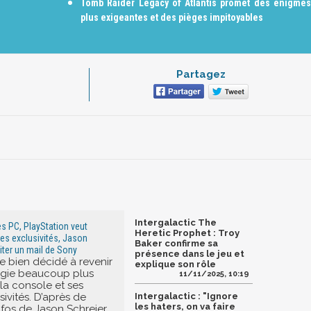
Tomb Raider Legacy of Atlantis promet des énigmes
plus exigeantes et des pièges impitoyables
Partagez
Intergalactic The
es PC, PlayStation veut
Heretic Prophet : Troy
ies exclusivités, Jason
Baker confirme sa
uiter un mail de Sony
présence dans le jeu et
 bien décidé à revenir
explique son rôle
égie beaucoup plus
11/11/2025, 10:19
 la console et ses
sivités. D’après de
Intergalactic : "Ignore
les haters, on va faire
nfos de Jason Schreier