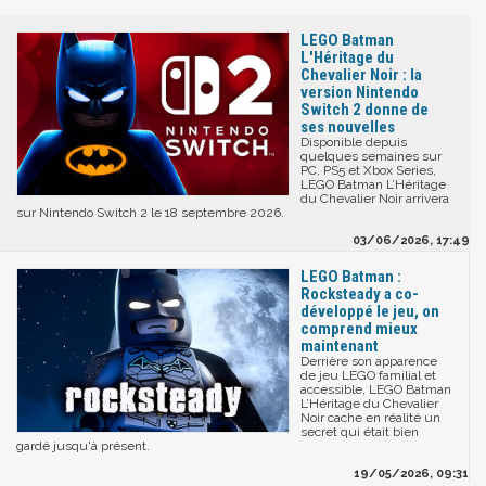
LEGO Batman
L'Héritage du
Chevalier Noir : la
version Nintendo
Switch 2 donne de
ses nouvelles
Disponible depuis
quelques semaines sur
PC, PS5 et Xbox Series,
LEGO Batman L’Héritage
du Chevalier Noir arrivera
sur Nintendo Switch 2 le 18 septembre 2026.
03/06/2026, 17:49
LEGO Batman :
Rocksteady a co-
développé le jeu, on
comprend mieux
maintenant
Derrière son apparence
de jeu LEGO familial et
accessible, LEGO Batman
L’Héritage du Chevalier
Noir cache en réalité un
secret qui était bien
gardé jusqu'à présent.
19/05/2026, 09:31