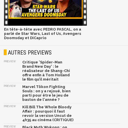
En tête-à-tête avec PEDRO PASCAL, on a
parlé de Star Wars, Last of Us, Avengers
Doomsday et DiCaprio
AUTRES PREVIEWS
PREVIEW
Critique 'Spider-Man
Brand New Day' : le
réalisateur de Shang-Chi
offre enfin à Tom Holland
le film qu’il méritait
PREVIEW
Marvel Tōkon Fighting
Souls : on y a rejoué, bien
parti pour être le jeu de
baston de l'année ?
PREVIEW
Kill Bill The Whole Bloody
Affair : pourquoi il faut
revoir la version Uncut de
4h35 au cinéma (CRITIQUE)
PREVIEW
Black Myth Wukong : on