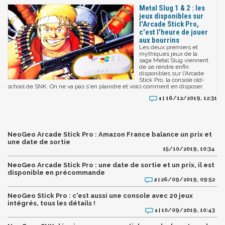
Metal Slug 1 & 2 : les
jeux disponibles sur
l'Arcade Stick Pro,
c'est l'heure de jouer
aux bourrins
Les deux premiers et
mythiques jeux de la
saga Metal Slug viennent
de se rendre enfin
disponibles sur l'Arcade
Stick Pro, la console old-
school de SNK. On ne va pas s'en plaindre et voici comment en disposer.
16/12/2019, 12:31
1 |
NeoGeo Arcade Stick Pro : Amazon France balance un prix et
une date de sortie
15/10/2019, 10:34
NeoGeo Arcade Stick Pro : une date de sortie et un prix, il est
disponible en précommande
26/09/2019, 09:52
2 |
NeoGeo Stick Pro : c'est aussi une console avec 20 jeux
intégrés, tous les détails !
10/09/2019, 10:43
1 |