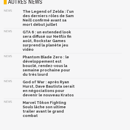
AUTRES NEWS
NEWS
The Legend of Zelda : l'un
des derniers rôles de Sam
Neill confirmé avant sa
mort début juillet
NEWS
GTA 6 : un extended look
sera diffusé sur Netflix fin
août, Rockstar Games
surprend la planète jeu
vidéo
NEWS
Phantom Blade Zero : le
développement est
bouclé, rendez-vous la
semaine prochaine pour
du très lourd
NEWS
God of War : après Ryan
Hurst, Dave Bautista serait
en négociations pour
devenir le nouveau Kratos
NEWS
Marvel Tōkon Fighting
Souls lâche son ultime
trailer avant le grand
combat